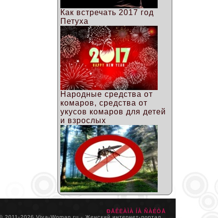
Как встречать 2017 год
Петуха
Народные средства от
комаров, средства от
укусов комаров для детей
и взрослых
ÐÅÊËÀÌÀ ÍÀ ÑÀÉÒÅ
© 2011-
2026 Viva-Woman.ru - Женский интернет-портал