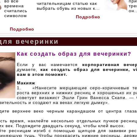
во все
при
читательницам статью как
времена
тре
выбрать обувь из новых к...
считались
он..
символом
Подробно
Подробно
для вечеринки
Как создать образ для вечеринки?
Если у вас намечается
корпоративная вече
думаете,
как создать образ для вечеринки, vi
вам в этом поможет.
Макияж
1. «Нанесите мерцающие серо-коричневые те
роста верхних и нижних ресниц и хорошенько их р
советует визажист Эшли Грин Ванесса Скапи. —
зительность и создают на веках легкую дымку».
те верхнее веко черным карандашом от центра глаза
ь время, наклейте несколько отдельных пучков ресни
их век. Подождите двадцать секунд, чтобы клей высох.
е ресницам изгиб с помощью щипцов для завивки ресн
линяющую тушь. Чтобы прокрасить нижние ресницы, держи