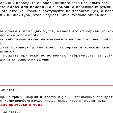
ально и проведите ей вдоль нижнего века несколько раз.
ите
образ для вечеринки
с помощью персиковых румян 
ного оттенка. Румяна растушуйте на яблочках щек, а бле
й и нижней губы, чтобы сделать их визуально объемнее.
 объем с помощью мусса, нанеся его от корней до кон
лосы на косой пробор.
 небольшой начес на макушке и на той стороне пробор
е.
те основную длину волос, соберите в конский хвост 
езинкой.
ридать прическе естественную небрежность, выпустит
а или заправьте их за уши.
ие статьи:
ицы, актрисы, модели и просто it-girl — признанные трендсет
т, Какие причёски в моде, иногда, знаменитости - жертвы моды —
акие причёски в моде
щие статьи: