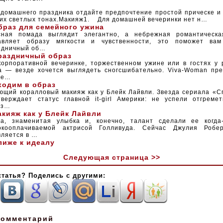
 домашнего праздника отдайте предпочтение простой прическе и
ких светлых тонах.Макияж1. Для домашней вечеринки нет н…
браз для семейного ужина
сная помада выглядит элегантно, а небрежная романтическа
авляет образу мягкости и чувственности, это поможет ва
здничный об…
раздничный образ
корпоративной вечеринке, торжественном ужине или в гостях у 
а — везде хочется выглядеть сногсшибательно. Viva-Woman пре
ие…
ходим в образ
ющий коралловый макияж как у Блейк Лайвли. Звезда сериала «С
тверждает статус главной it-girl Америки: не успели отгреме
аз…
акияж как у Блейк Лайвли
за, знаменитая улыбка и, конечно, талант сделали ее когда
окооплачиваемой актрисой Голливуда. Сейчас Джулия Робе
вляется в …
лиже к идеалу
Следующая страница >>
статья? Поделись с другими:
комментарий