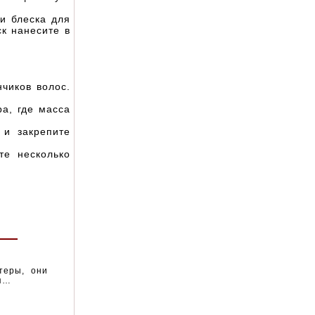
и блеска для
ск нанесите в
чиков волос.
а, где масса
и закрепите
е несколько
теры, они
 п…