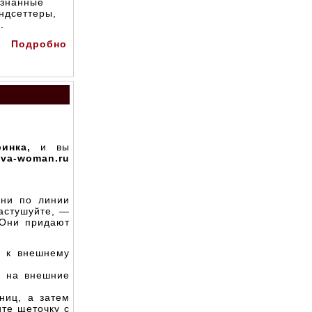
знанные
ндсеттеры,
.
Подробно
ринка,
и вы
va-woman.ru
ни по линии
астушуйте, —
 Они придают
 к внешнему
ц на внешние
иц, а затем
те щеточку с