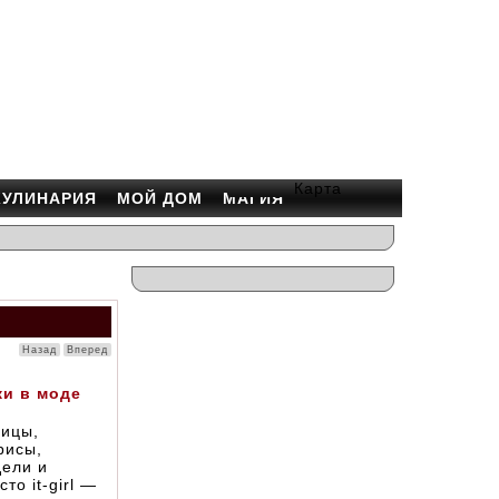
Карта
КУЛИНАРИЯ
МОЙ ДОМ
МАГИЯ
Назад
Вперед
ки в моде
ицы,
рисы,
ели и
сто it-girl —