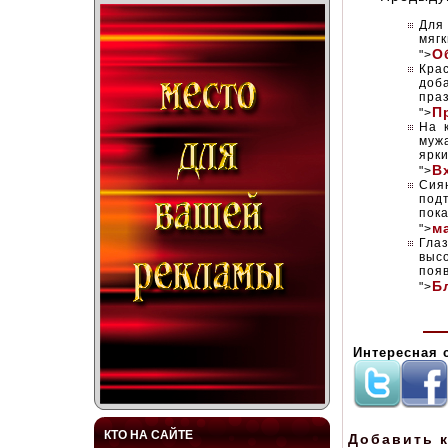
Для
мяг
О
">
Кра
доб
пра
П
">
На 
муж
ярк
В
">
Сия
под
пок
м
">
Гла
выс
поя
Б
">
Интересная 
КТО НА САЙТЕ
Добавить 