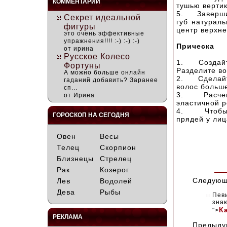
КОММЕНТАРИИ
тушью вертик
5. Заверш
Секрет идеальной
губ натураль
фигуры
центр верхне
это очень эффективные
упражнения!!!! :-) :-) :-)
Прическа
от ирина
Русское Колесо
1. Создайте
Фортуны
Разделите во
А можно больше онлайн
2. Сделайте
гаданий добавить? Заранее
волос больш
сп...
3. Расчеши
от Ирина
эластичной р
4. Чтобы п
ГОРОСКОП НА СЕГОДНЯ
прядей у лиц
Овен
Весы
Телец
Скорпион
Близнецы
Стрелец
Рак
Козерог
Следующ
Лев
Водолей
Дева
Рыбы
Пев
знаю
К
">
РЕКЛАМА
Предыду