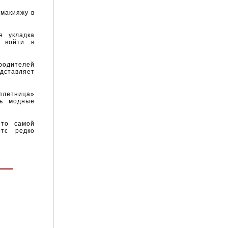
 макияжу в
я укладка
м войти в
родителей
дставляет
плетница»
ть модные
-то самой
ртс редко