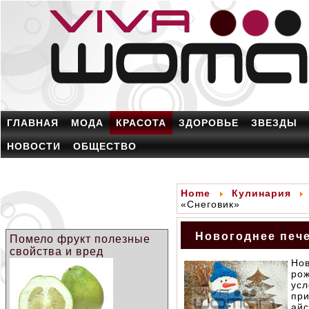
ГЛАВНАЯ
МОДА
КРАСОТА
ЗДОРОВЬЕ
ЗВЕЗДЫ
НОВОСТИ
ОБЩЕСТВО
Home
Кулинария
«Снеговик»
Новогоднее пече
Помело фрукт полезные
свойства и вред
Но
рож
ус
пр
ай