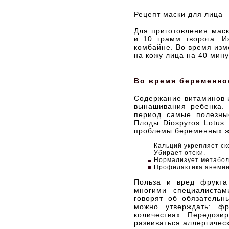
Рецепт маски для лица
Для приготовления маск
и 10 грамм творога. И
комбайне. Во время изм
на кожу лица на 40 мину
Во время беременно
Содержание витаминов и
вынашивания ребенка.
период самые полезны
Плоды Diospyros Lotus 
проблемы беременных 
Кальций укрепляет с
Убирает отеки.
Нормализует метабол
Профилактика анемии
Польза и вред фрукта
многими специалистам
говорят об обязательн
можно утверждать: фр
количествах. Передози
развиваться аллергичес