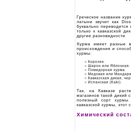
Греческое название хур
латыни звучит как Dio
буквально переводится 
только к кавказской ди
другие разновидности.
Хурма имеет разные в
происхождения и способ
хурмы:
Королек.
Шарон или Яблочная.
Помидорная хурма.
Медовая или Мандари
Кавказская дикая, че
Испанская (Kaki).
Так, на Кавказе раст
магазинов такой дикий 
полезный сорт хурмы.
кавказской хурмы, этот 
Химический сост