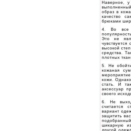
Наверное, у
выполненный
образ в кож
качество с
брюками широ
4. Во все 
популярност
Это не явл
чувствуется 
высокой степ
средства. Та
плотных тка
5. Не обойт
кожаная су
мероприятие.
кожи. Однак
стать. И та
аксессуар п
своего исход
6. Не выхо
считается 
вариант оде
защитить вас
подобранны
шикарную и
другой одежд