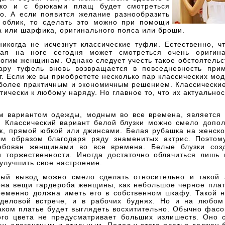
ако и с брюками плащ будет смотреться
но. А если появится желание разнообразить
 облик, то сделать это можно при помощи
а или шарфика, оригинального пояса или броши.
никогда не исчезнут классические туфли. Естественно, ч
рая на ноге сегодня может смотреться очень оригин
огим женщинам. Однако следует учесть такое обстоятельс
ру туфель вновь возвращается в повседневность при
т. Если же вы приобретете несколько пар классических мо
 более практичным и экономичным решением. Классически
тически к любому наряду. Но главное то, что их актуальнос
м вариантом одежды, модным во все времена, является 
. Классический вариант белой блузки можно смело допол
к, прямой юбкой или джинсами. Белая рубашка на женско
м образом благодаря ряду знаменитых актрис. Поэтом
ребован женщинами во все времена. Белые блузки соз
и торжественности. Иногда достаточно облачиться лишь 
улучшить свое настроение.
ный вывод можно смело сделать относительно и такой 
на вещи гардероба женщины, как небольшое черное плат
еменно должна иметь его в собственном шкафу. Такой н
деловой встрече, и в рабочих буднях. Но и на любом
аком платье будет выглядеть восхитительно. Обычно фасо
ого цвета не предусматривает больших излишеств. Оно 