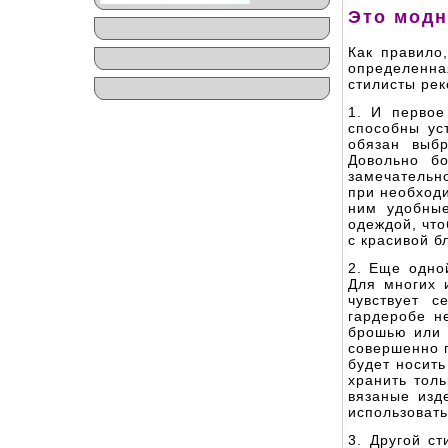
Это модн
Как правило
определенна
стилисты рек
1. И первое
способны ус
обязан выб
Довольно б
замечательн
при необходи
ним удобные
одеждой, что
с красивой б
2. Еще одно
Для многих 
чувствует 
гардеробе н
брошью или 
совершенно п
будет носит
хранить тол
вязаные изд
использовать
3. Другой с