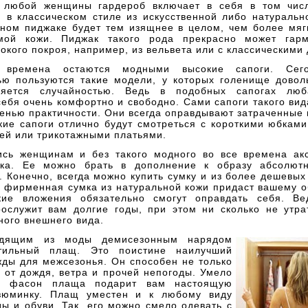
 любой женщины гардероб включает в себя в том чис
 в классическом стиле из искусственной либо натуральн
аном пиджаке будет тем изящнее в целом, чем более мяг
амой кожи. Пиджак такого рода прекрасно может гарм
кого покроя, например, из вельвета или с классическими
времена остаются модными высокие сапоги. Сег
ью пользуются такие модели, у которых голенище довол
яется случайностью. Ведь в подобных сапогах лю
себя очень комфортно и свободно. Сами сапоги такого ви
енью практичности. Они всегда оправдывают затраченные 
кие сапоги отлично будут смотреться с короткими юбкам
ней или трикотажными платьями.
ись женщинам и без такого модного во все времена акс
мка. Ее можно брать в дополнение к образу абсолют
 Конечно, всегда можно купить сумку и из более дешевы
о фирменная сумка из натуральной кожи придаст вашему о
кие вложения обязательно смогут оправдать себя. В
рослужит вам долгие годы, при этом ни сколько не утра
ного внешнего вида.
дящим из моды демисезонным нарядом
стильный плащ. Это поистине наилучший
жды для межсезонья. Он способен не только
 от дождя, ветра и прочей непогоды. Умело
й фасон плаща подарит вам настоящую
зюминку. Плащ уместен и к любому виду
ы и обуви. Так, его можно смело одевать с