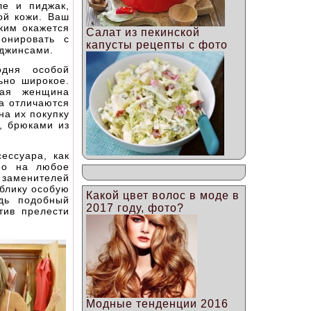
ле и пиджак,
ой кожи. Ваш
ким окажется
Салат из пекинской
онировать с
капусты рецепты с фото
 джинсами.
одня особой
ьно широкое.
бая женщина
да отличаются
на их покупку
и, брюками из
ессуара, как
но на любое
х заменителей
блику особую
Какой цвет волос в моде в
едь подобный
2017 году, фото?
тив прелести
Модные тенденции 2016