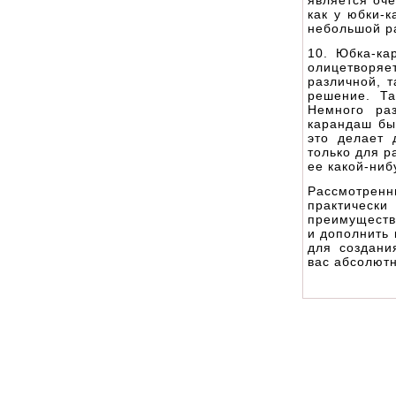
является оче
как у юбки-
небольшой р
10. Юбка-ка
олицетворяе
различной, 
решение. Та
Немного ра
карандаш бы
это делает 
только для р
ее какой-ниб
Рассмотренны
практически
преимущества
и дополнить 
для создани
вас абсолют