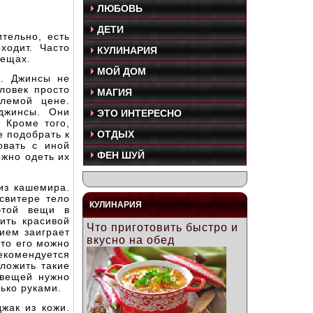
ЛЮБОВЬ
ДЕТИ
тельно, есть
ходит. Часто
КУЛИНАРИЯ
вещах.
МОЙ ДОМ
м. Джинсы не
ловек просто
МАГИЯ
лемой цене.
джинсы. Они
ЭТО ИНТЕРЕСНО
 Кроме того,
е подобрать к
ОТДЫХ
овать с иной
ФЕН ШУЙ
ожно одеть их
из кашемира.
свитере тело
КУЛИНАРИЯ
этой вещи в
ить красивой
Что приготовить быстро и
ием заиграет
вкусно на обед
 то его можно
екомендуется
ложить такие
 вещей нужно
ько руками.
жак из кожи.