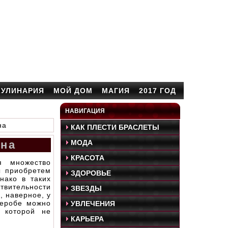
КУЛИНАРИЯ
МОЙ ДОМ
МАГИЯ
2017 ГОД
НАВИГАЦИЯ
на
КАК ПЛЕСТИ БРАСЛЕТЫ
ена
МОДА
КРАСОТА
я множество
ы приобретем
ЗДОРОВЬЕ
нако в таких
ствительности
ЗВЕЗДЫ
, наверное, у
деробе можно
УВЛЕЧЕНИЯ
с которой не
КАРЬЕРА