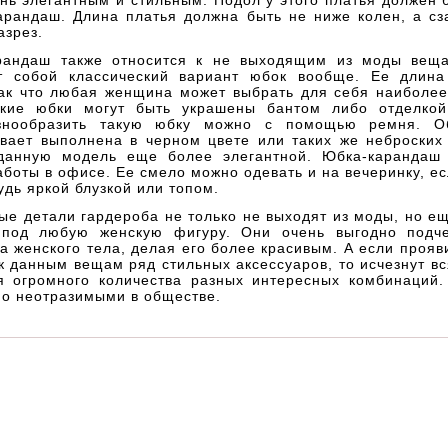
нь элегантным и стильным. Подол у этого платья должен
карандаш. Длина платья должна быть не ниже колен, а сз
азрез.
рандаш также относится к не выходящим из моды вещ
т собой классический вариант юбок вообще. Ее длин
так что любая женщина может выбрать для себя наиболе
кие юбки могут быть украшены бантом либо отделкой
знообразить такую юбку можно с помощью ремня. О
вает выполнена в черном цвете или таких же неброских 
данную модель еще более элегантной. Юбка-карандаш
аботы в офисе. Ее смело можно одевать и на вечеринку, е
удь яркой блузкой или топом.
е детали гардероба не только не выходят из моды, но е
 под любую женскую фигуру. Они очень выгодно подч
 женского тела, делая его более красивым. А если проя
к данным вещам ряд стильных аксессуаров, то исчезнут в
я огромного количества разных интересных комбинаций.
но неотразимыми в обществе.