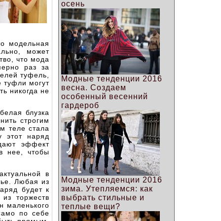
осень
то модельная
ально, может
тво, что мода
мерно раз за
делей туфель,
Модные тенденции 2016
е туфли могут
весна. Создаем
ть никогда не
особенный весенний
гардероб
белая блузка
нить строгим
м теле стала
у этот наряд
дают эффект
в нее, чтобы
актуальной в
Модные тенденции 2016
ье. Любая из
зима. Утепляемся: как
аряд будет к
 из торжеств
выбрать стильные и
н маленького
теплые вещи?
само по себе