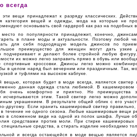
о всегда
, эти вещи принадлежат к разряду классических. Действи
я категория вещей и одежды, мода на которые не про
омендуют основывать свой гардероб как раз на подобных 
 место по популярности принадлежит, конечно, джинса
тареть в плане моды и актуальности. Поэтому любой че
рать для себя подходящую модель джинсов по прием
ольшое преимущество для женщин могут дать узкие 
о подчеркивают и делают более стройной любую фигуру.
мости их можно легко заправить прямо в обувь или вообщ
 спортивные кроссовки. Джинсы легко можно комбинир
бы в целом наряд был вечерним или праздничным. Так, м
лузкой и туфлями на высоком каблуке.
й вещью, которая будет в моде всегда, является свитер 
именно данная одежда стала любимой. В кашемировом 
себя очень комфортно и приятно. Но преимущества 
е исчерпываются этим. Такой свитер легко можно дополн
иным украшением. В результате общий облик с его участ
о-другому. Если хранить кашемировый свитер правильно,
ь в течение не одного сезона. Любые кашемировые вещи р
ько в сложенном виде на одной из полок шкафа. Лучше об
елия средствами против моли. При стирке кашемировых
 специальные средства, а стирать изделие необходимо тол
тильной и всегда остающейся в моде вещью является пид