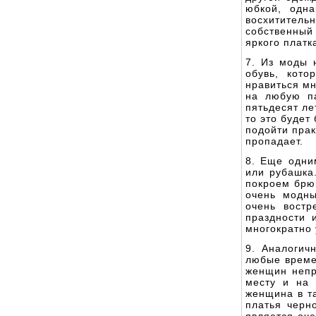
юбкой, одн
восхититель
собственный
яркого платк
7. Из моды 
обувь, кото
нравиться мн
на любую па
пятьдесят ле
то это будет
подойти прак
пропадает.
8. Еще одни
или рубашка
покроем брю
очень модны
очень вост
праздности 
многократно 
9. Аналогич
любые време
женщин непр
месту и на 
женщина в т
платья черн