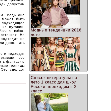
 быть прямым,
ади допустим
ам. Ведь она
а может быть
е подходящее
 из пуговиц.
Модные тенденции 2016
бычно юбка-
лето
оттенках. Но
 подходит не
сли дополнить
ще и подходят
еркивают все
вить фантазию
сякие границы
 Это сделает
Список литературы на
лето 1 класс для школ
России переходим в 2
класс