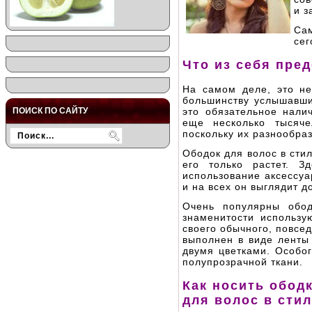
и з
Са
сег
Что из себя пре
На самом деле, это не
большинству услышавши
ПОИСК ПО САЙТУ
это обязательное нали
еще несколько тысяче
поскольку их разнообра
Ободок для волос в сти
его только растет. З
использование аксессуа
и на всех он выглядит д
Очень популярны обод
знаменитости использу
своего обычного, повсе
выполнен в виде ленты
двумя цветками. Особо
полупрозрачной ткани.
Как носить обод
для волос в сти