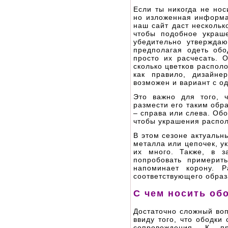
Если ты никогда не нос
но изложенная информа
наш сайт даст несколько
чтобы подобное украш
убедительно утверждаю
предполагая одеть обо
просто их расчесать. 
сколько цветков распол
как правило, дизайне
возможен и вариант с о
Это важно для того, 
размести его таким обр
– справа или слева. Об
чтобы украшения распол
В этом сезоне актуальн
металла или цепочек, у
их много. Также, в з
попробовать примерит
напоминает корону. Р
соответствующего образ
С чем носить об
Достаточно сложный воп
ввиду того, что ободки
сопровождения. К п