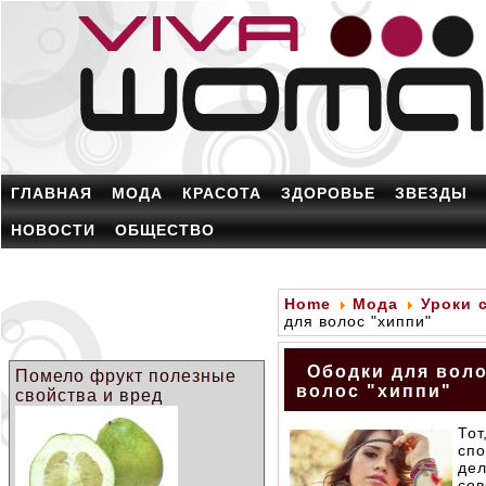
ГЛАВНАЯ
МОДА
КРАСОТА
ЗДОРОВЬЕ
ЗВЕЗДЫ
НОВОСТИ
ОБЩЕСТВО
Home
Мода
Уроки 
для волос "хиппи"
Ободки для воло
Помело фрукт полезные
волос "хиппи"
свойства и вред
То
спо
де
сов