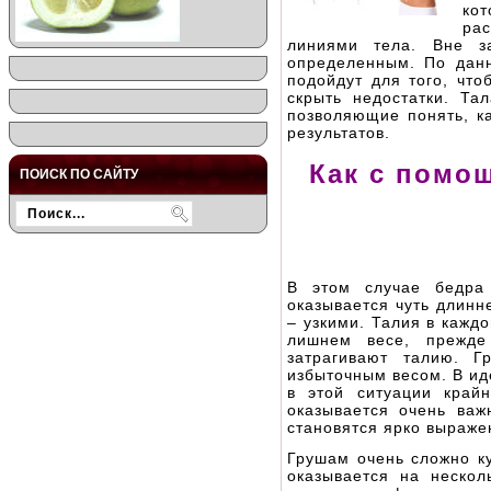
ко
ра
линиями тела. Вне з
определенным. По данн
подойдут для того, что
скрыть недостатки. Та
позволяющие понять, ка
результатов.
Как с помо
ПОИСК ПО САЙТУ
В этом случае бедра 
оказывается чуть длинн
– узкими. Талия в кажд
лишнем весе, прежде
затрагивают талию. Г
избыточным весом. В ид
в этой ситуации край
оказывается очень важ
становятся ярко выраж
Грушам очень сложно ку
оказывается на неско