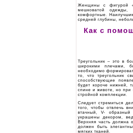
Женщины с фигурой «
мешковатой одежды,
комфортные. Наилучшим
средней глубины, небо
Как с помо
Треугольник – это в бо
широкими плечами, б
необходимо формировать
то, что треугольник с
способствующие появл
будет короче нижней, 
спине и животе, но при
стройной комплекции.
Следует стремиться де
того, чтобы отвлечь в
втачный, V- образный
украшены декором, вед
Верхняя часть должна 
должен быть элегантны
мягких тканей.