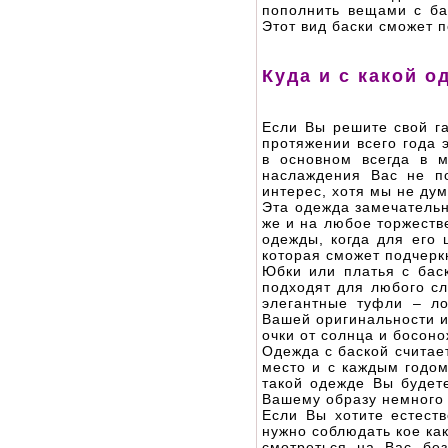
пополнить вещами с бас
Этот вид баски сможет п
Куда и с какой 
Если Вы решите свой га
протяжении всего года 
в основном всегда в м
наслаждения Вас не п
интерес, хотя мы не дум
Эта одежда замечательн
же и на любое торжеств
одежды, когда для его 
которая сможет подчерк
Юбки или платья с бас
подходят для любого сл
элегантные туфли – л
Вашей оригинальности и
очки от солнца и босон
Одежда с баской считае
место и с каждым годом
такой одежде Вы будете
Вашему образу немного
Если Вы хотите естеств
нужно соблюдать кое как
смотреться на Вас бе