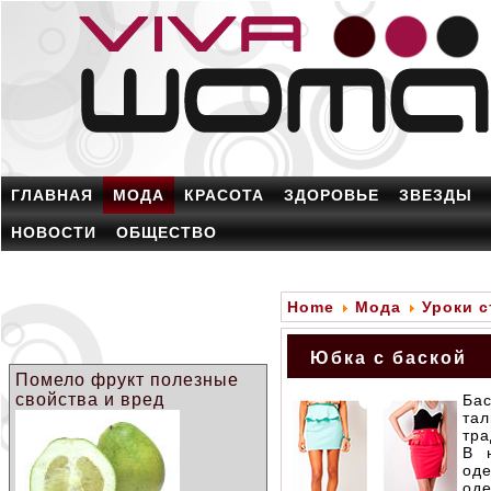
ГЛАВНАЯ
МОДА
КРАСОТА
ЗДОРОВЬЕ
ЗВЕЗДЫ
НОВОСТИ
ОБЩЕСТВО
Home
Мода
Уроки с
Юбка с баской
Помело фрукт полезные
свойства и вред
Ба
тал
тра
В 
од
од