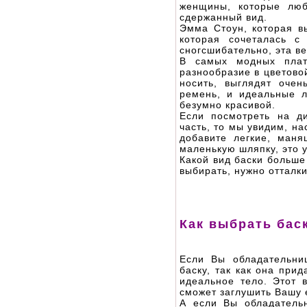
женщины, которые люб
сдержанный вид.
Эмма Стоун, которая в
которая сочеталась с
сногсшибательно, эта в
В самых модных плат
разнообразие в цветово
носить, выглядят очен
ремень, и идеальные 
безумно красивой.
Если посмотреть на ди
часть, то мы увидим, на
добавите легкие, ман
маленькую шляпку, это 
Какой вид баски больше
выбирать, нужно отталк
Как выбрать бас
Если Вы обладательни
баску, так как она при
идеальное тело. Этот 
сможет заглушить Вашу 
А если Вы обладатель