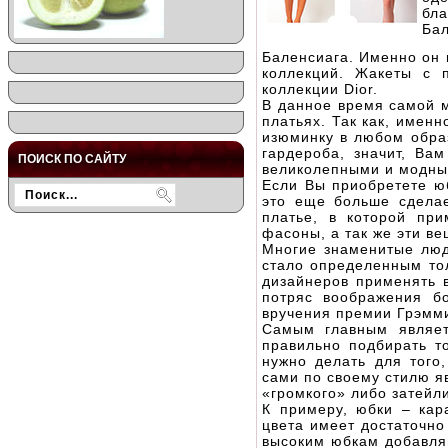
бл
Бал
Баленсиага. Именно он 
коллекций. Жакеты с 
коллекции Dior.
В данное время самой м
платьях. Так как, имен
изюминку в любом образ
гардероба, значит, Ва
ПОИСК ПО САЙТУ
великолепными и модным
Если Вы приобретете юб
это еще больше сдела
платье, в которой пр
фасоны, а так же эти в
Многие знаменитые люд
стало определенным тол
дизайнеров применять 
потряс воображения б
вручения премии Грэмми,
Самым главным являет
правильно подбирать т
нужно делать для того
сами по своему стилю я
«громкого» либо затейл
К примеру, юбки – кар
цвета имеет достаточно
высоким юбкам добавляю