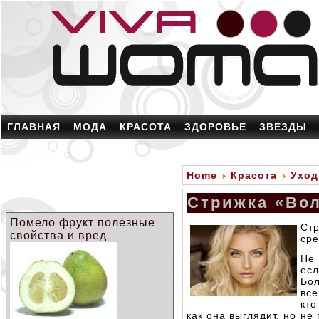
ГЛАВНАЯ
МОДА
КРАСОТА
ЗДОРОВЬЕ
ЗВЕЗДЫ
Home
Красота
Уход
Стрижка «Во
Помело фрукт полезные
Стр
свойства и вред
сре
Не 
ес
Бол
все
кто
как она выглядит, но н