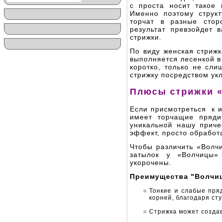
с проста носит такое 
Именно поэтому структ
торчат в разные стор
результат превзойдет 
стрижки.
По виду женская стрижк
выполняется лесенкой в
коротко, только не сли
стрижку посредством ук
Плюсы стрижки 
Если присмотреться к и
имеет торчащие пряди
уникальной нашу приче
эффект, просто обработ
Чтобы различить «Волчи
затылок у «Волчицы»
укорочены.
Преимущества "Волчи
Тонкие и слабые пря
корней, благодаря ст
Стрижка может создав