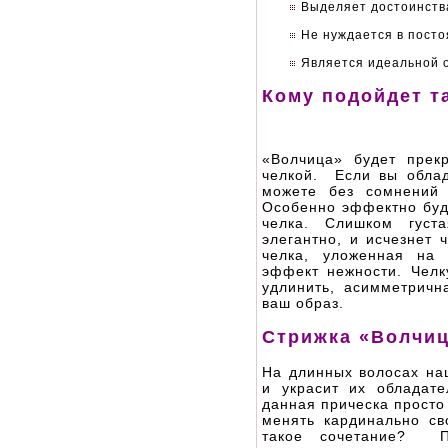
Выделяет достоинства
Не нуждается в посто
Является идеальной о
Кому подойдет т
«Волчица» будет прек
челкой. Если вы облад
можете без сомнений 
Особенно эффектно буд
челка. Слишком густ
элегантно, и исчезнет 
челка, уложенная на 
эффект нежности. Челку
удлинить, асимметричн
ваш образ.
Стрижка «Волчиц
На длинных волосах наш
и украсит их обладат
данная прическа просто
менять кардинально св
такое сочетание? По