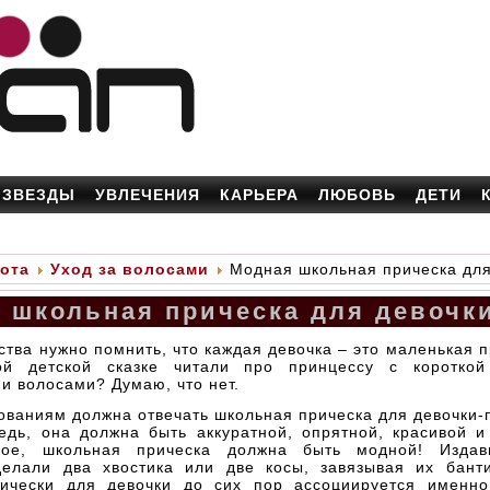
ЗВЕЗДЫ
УВЛЕЧЕНИЯ
КАРЬЕРА
ЛЮБОВЬ
ДЕТИ
ота
Уход за волосами
Модная школьная прическа для
 школьная прическа для девочк
ства нужно помнить, что каждая девочка – это маленькая 
ой детской сказке читали про принцессу с короткой
и волосами? Думаю, что нет.
ованиям должна отвечать школьная прическа для девочки
едь, она должна быть аккуратной, опрятной, красивой и
ное, школьная прическа должна быть модной! Издавн
елали два хвостика или две косы, завязывая их бант
ически для девочки до сих пор ассоциируется именн