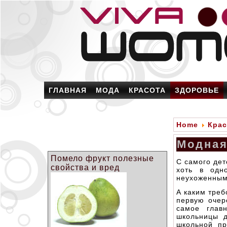
ГЛАВНАЯ
МОДА
КРАСОТА
ЗДОРОВЬЕ
Home
Крас
Модная
Помело фрукт полезные
С самого дет
свойства и вред
хоть в одн
неухоженным
А каким треб
первую очер
самое глав
школьницы д
школьной пр