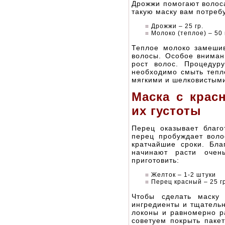
Дрожжи помогают волоса
такую маску вам потреб
Дрожжи – 25 гр.
Молоко (теплое) – 50 
Теплое молоко замешив
волосы. Особое вниман
рост волос. Процедур
необходимо смыть тепл
мягкими и шелковистыми
Маска с крас
их густоты
Перец оказывает благо
перец пробуждает воло
кратчайшие сроки. Бла
начинают расти очен
приготовить:
Желток – 1-2 штуки
Перец красный – 25 гр
Чтобы сделать маску
ингредиенты и тщательн
локоны и равномерно р
советуем покрыть паке