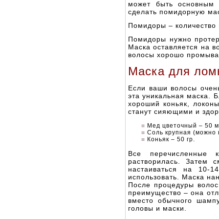
может быть основным 
сделать помидорную мас
Помидоры – количество
Помидоры нужно протере
Маска оставляется на в
волосы хорошо промыва
Маска для ломк
Если ваши волосы очень
эта уникальная маска. Б
хороший коньяк, локон
станут сияющими и здор
Мед цветочный – 50 м
Соль крупная (можно в
Коньяк – 50 гр.
Все перечисленные к
растворилась. Затем 
настаиваться на 10-1
использовать. Маска на
После процедуры волос
преимущество – она отл
вместо обычного шампу
головы и маски.