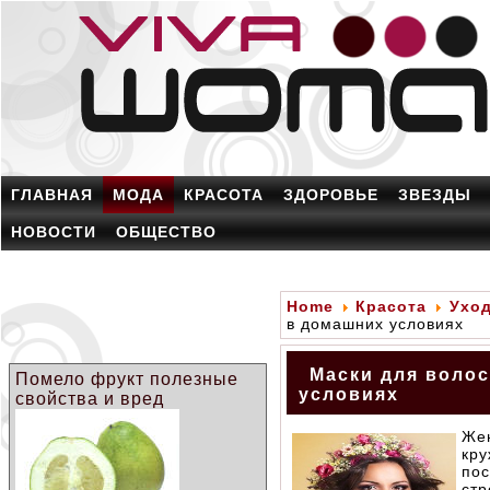
ГЛАВНАЯ
МОДА
КРАСОТА
ЗДОРОВЬЕ
ЗВЕЗДЫ
НОВОСТИ
ОБЩЕСТВО
Home
Красота
Уход
в домашних условиях
Маски для волос
Помело фрукт полезные
условиях
свойства и вред
Же
кру
по
стр