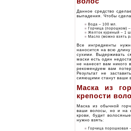
волос
Данное средство сдела
выпадения. Чтобы сдела
Вода – 100 мл.
Горчица (порошком) – 
Желток куриный – 1 ш
Масло (можно взять р
Все ингредиенты нуж
наносится на всю длину
сухими. Выдерживать с
маски есть один недоста
не нанесет вам никого 
рекомендуем вам потер
Результат не застави
сияющими станут ваши 
Маска из го
крепости вол
Маска из обычной горч
ваши волосы, но и на 
крови, будит волосяны
нужно взять:
Горчица порошковая –