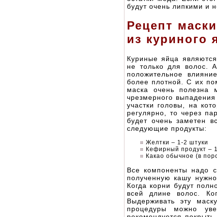
будут очень липкими и 
Рецепт маски
из куриного 
Куриные яйца являются
не только для волос. А
положительное влияние
более плотной. С их по
маска очень полезна 
чрезмерного выпадения 
участки головы, на кот
регулярно, то через па
будет очень заметен в
следующие продукты:
Желтки – 1-2 штуки
Кефирный продукт – 1
Какао обычное (в поро
Все компоненты надо с
полученную кашу нужно
Когда корни будут полн
всей длине волос. Ко
Выдерживать эту маск
процедуры можно уве
рекомендуется покрыть 