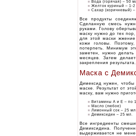
Вода (горячая) – 50 м
Желток куриный – 1-2
Сахар (коричневый) – 
Все продукты соединя
Сделанную смесь нужн
руками. Голову обертыв
маску нужно до тех пор,
для этой маски жжение
кожи головы. Поэтому
потерпеть. Минимум эт
заметен, нужно делать
месяцев. Затем делае
закрепления результата.
Маска с Демик
Димексид нужен, чтобы 
маске. Результат от эт
маску, вам нужно приго
Витамины А и Е – по 1
Масло (любое)
Лимонный сок – 25 мл
Демиксидин – 25 мл.
Все ингредиенты смешив
Демиксидина. Полученн
выдерживается не мене