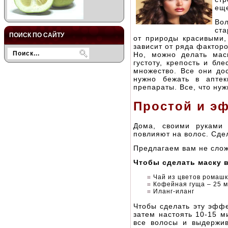
еще
Вол
ста
ПОИСК ПО САЙТУ
от природы красивыми,
зависит от ряда факторо
Но, можно делать мас
густоту, крепость и бл
множество. Все они до
нужно бежать в аптек
препараты. Все, что нуж
Простой и э
Дома, своими руками 
повлияют на волос. Сде
Предлагаем вам не слож
Чтобы сделать маску 
Чай из цветов ромашк
Кофейная гуща – 25 м
Иланг-иланг
Чтобы сделать эту эфф
затем настоять 10-15 м
все волосы и выдержив