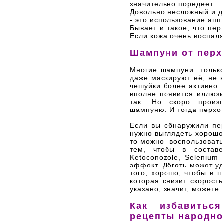
значительно поредеет.
Довольно несложный и д
- это использование апп
Бывает и такое, что пе
Если кожа очень воспаля
Шампуни от перх
Многие шампуни только
даже маскируют её, не 
чешуйки более активно. 
вполне появится иллюзи
так. Но скоро произ
шампуню. И тогда перхот
Если вы обнаружили пе
нужно выглядеть хорошо
то можно воспользовать
тем, чтобы в составе
Ketoconozole, Selenium
эффект. Дёготь может уд
того, хорошо, чтобы в ш
которая снизит скорост
указано, значит, можете
Как избавитьс
рецепты народн