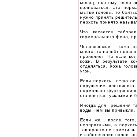
месяц, поэтому, если в
волноваться, это норм
мытье головы, то боять
нужно принять решитель
перхоть принято называ
Что касается себоре
гормонального фона, п
Человеческая кожа пр
много, то начнёт появл
проявляет. Но если кол
кожи. В результате к
отделяться. Кожа голов
угри.
Если перхоть легко осы
нарушение клеточного
нормально функциониро
становятся тусклыми и 
Иногда для решения та
воды, чем вы привыкли,
Если же после того,
неопрятными, а перхоть
так просто не заметишь
и заболевание волос, о