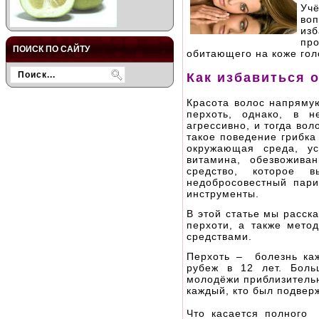
Уч
во
из
пр
ПОИСК ПО САЙТУ
обитающего на коже гол
Как избавиться 
Красота волос напрямую
перхоть, однако, в н
агрессивно, и тогда во
такое поведение грибка
окружающая среда, ус
витамина, обезвожива
средство, которое
недобросовестный пар
инструменты.
В этой статье мы расск
перхоти, а также мето
средствами.
Перхоть – болезнь ка
рубеж в 12 лет. Боль
молодёжи приблизительн
каждый, кто был подвер
Что касается полного 