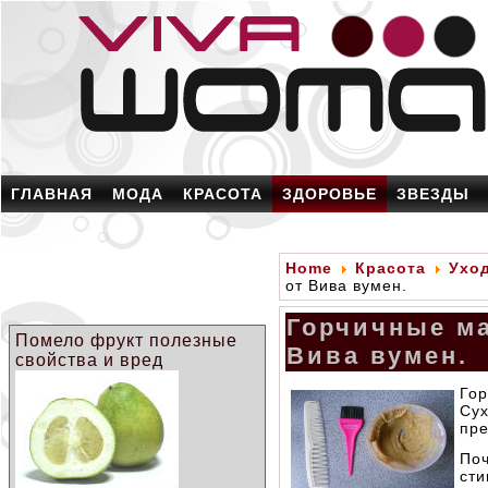
ГЛАВНАЯ
МОДА
КРАСОТА
ЗДОРОВЬЕ
ЗВЕЗДЫ
Home
Красота
Ухо
от Вива вумен.
Горчичные ма
Помело фрукт полезные
Вива вумен.
свойства и вред
Го
Су
пр
По
ст