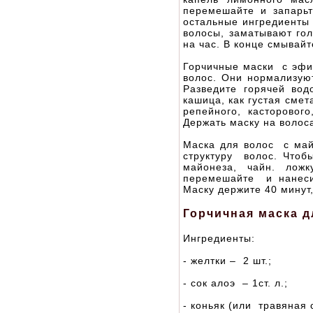
перемешайте и запарьт
остальные ингредиенты 
волосы, заматывают гол
на час. В конце смывайт
Горчичные маски с эфи
волос. Они нормализуют
Разведите горячей вод
кашица, как густая смет
репейного, касторового
Держать маску на волоса
Маска для волос с май
структуру волос. Чтобы
майонеза, чайн. лож
перемешайте и нанеси
Маску держите 40 минут
Горчичная маска д
Ингредиенты:
- желтки – 2 шт.;
- сок алоэ – 1ст. л.;
- коньяк (или травяная 