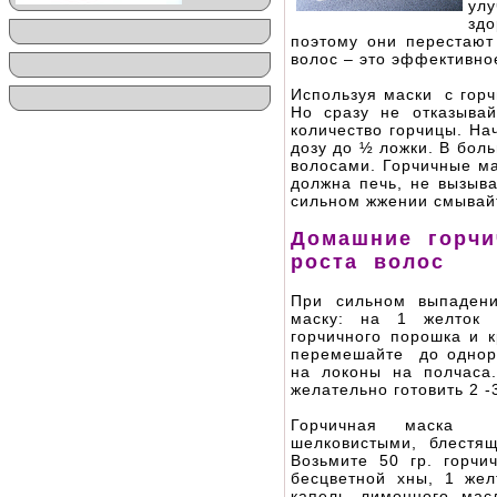
ул
здо
поэтому они перестают
волос – это эффективно
Используя маски с горч
Но сразу не отказывай
количество горчицы. На
дозу до ½ ложки. В бол
волосами. Горчичные ма
должна печь, не вызыв
сильном жжении смывай
Домашние горчи
роста волос
При сильном выпадени
маску: на 1 желток 
горчичного порошка и 
перемешайте до однор
на локоны на полчаса
желательно готовить 2 -
Горчичная маска 
шелковистыми, блестя
Возьмите 50 гр. горч
бесцветной хны, 1 жел
капель лимонного мас