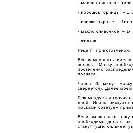
- масло оливковое (или д
- порошок горчицы – 1ч.
- сливки жирные – 1ст.л.
- масло сливочное – 1ч.
- желток.
Рецепт приготовления:
Все компоненты смеши
волосы. Маску необхо
постепенно распределяя
полчаса.
Через 30 минут маску
свернется). Далее моем
Рекомендуется горчичны
дней. Иначе рискуете
масками советуем прим
Если вы желаете ощути
необходимо делать их 
станут гуще, сильнее, у