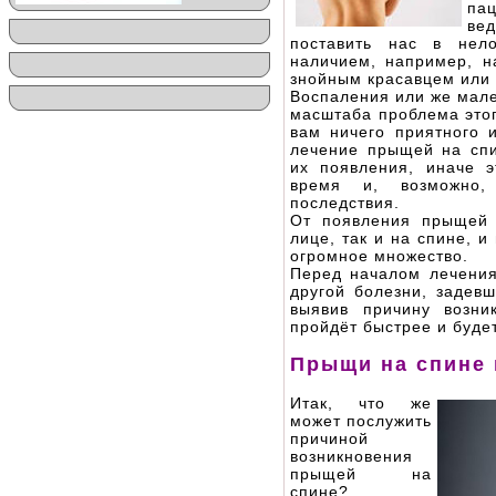
пац
ве
поставить нас в нел
наличием, например, н
знойным красавцем или 
Воспаления или же мале
масштаба проблема этог
вам ничего приятного и
лечение прыщей на спи
их появления, иначе э
время и, возможно
последствия.
От появления прыщей 
лице, так и на спине, 
огромное множество.
Перед началом лечения
другой болезни, задевш
выявив причину возни
пройдёт быстрее и буде
Прыщи на спине
Итак, что же
может послужить
причиной
возникновения
прыщей на
спине?