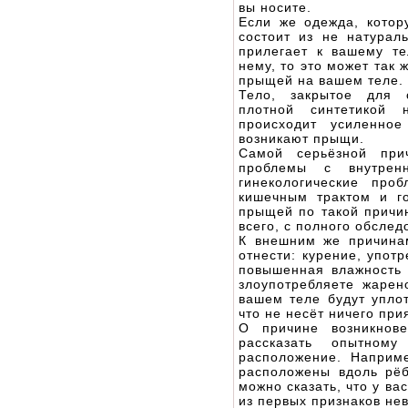
вы носите.
Если же одежда, котор
состоит из не натурал
прилегает к вашему те
нему, то это может так
прыщей на вашем теле.
Тело, закрытое для 
плотной синтетикой
происходит усиленное
возникают прыщи.
Самой серьёзной при
проблемы с внутренн
гинекологические про
кишечным трактом и г
прыщей по такой причи
всего, с полного обслед
К внешним же причина
отнести: курение, упот
повышенная влажность 
злоупотребляете жаре
вашем теле будут уплот
что не несёт ничего при
О причине возникнов
рассказать опытном
расположение. Наприм
расположены вдоль рёб
можно сказать, что у ва
из первых признаков не