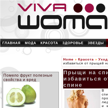
ГЛАВНАЯ
МОДА
КРАСОТА
ЗДОРОВЬЕ
ЗВЕЗДЫ
Home
Красота
Уход
избавиться от прыщей н
Прыщи на спи
Помело фрукт полезные
избавиться о
свойства и вред
спине
В 
сп
пр
лю
и 