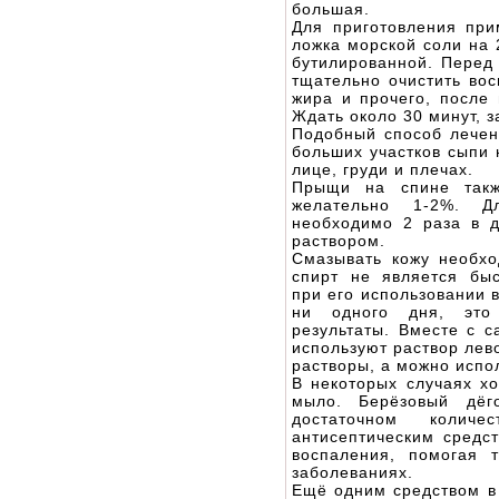
большая.
Для приготовления при
ложка морской соли на 
бутилированной. Перед
тщательно очистить вос
жира и прочего, после 
Ждать около 30 минут, з
Подобный способ лечен
больших участков сыпи 
лице, груди и плечах.
Прыщи на спине такж
желательно 1-2%. Д
необходимо 2 раза в 
раствором.
Смазывать кожу необх
спирт не является бы
при его использовании 
ни одного дня, это 
результаты. Вместе с с
используют раствор лев
растворы, а можно испо
В некоторых случаях хо
мыло. Берёзовый дёг
достаточном количе
антисептическим средс
воспаления, помогая
заболеваниях.
Ещё одним средством в 