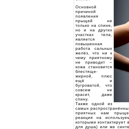
Основной
причиной
появления
прыщей не
только на спине,
но и на других
участках тела,
является
повышенная
работа сальных
желёз, что ни к
чему приятному
не приводит –
кожа становится
блестяще-
жирной, плюс
ещё и
бугроватой, что
совсем не
красит, даже
спину.
Также одной из
самых распространённых
приятных нам прыще
реакция на используе
которыми контактирует 
для душа) или же синте