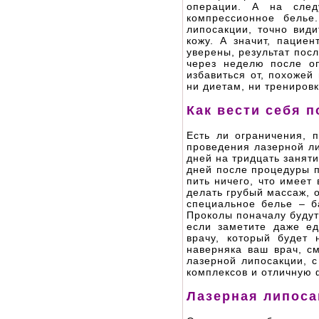
операции. А на след
компрессионное белье
липосакции, точно види
кожу. А значит, пациен
уверены, результат пос
через неделю после о
избавиться от, похожей
ни диетам, ни трениров
Как вести себя 
Есть ли ограничения, 
проведения лазерной ли
дней на тридцать занят
дней после процедуры п
пить ничего, что имеет
делать грубый массаж, 
специальное белье – б
Проколы поначалу будут 
если заметите даже ед
врачу, который будет 
наверняка ваш врач, с
лазерной липосакции, с
комплексов и отличную 
Лазерная липоса