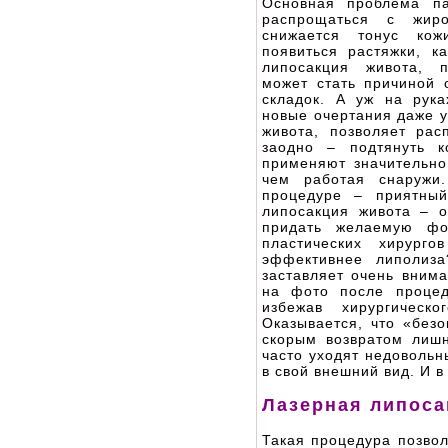
Основная проблема па
распрощаться с жир
снижается тонус кож
появиться растяжки, 
липосакция живота, п
может стать причиной 
складок. А уж на рук
новые очертания даже 
живота, позволяет ра
заодно – подтянуть к
применяют значительно
чем работая снаружи
процедуре – приятный
липосакция живота – 
придать желаемую фо
пластических хирург
эффективнее липолиза
заставляет очень внима
на фото после процед
избежав хирургическ
Оказывается, что «без
скорым возвратом лишн
часто уходят недовольн
в свой внешний вид. И в
Лазерная липоса
Такая процедура позвол