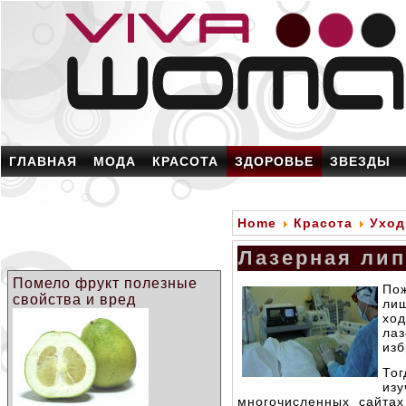
ГЛАВНАЯ
МОДА
КРАСОТА
ЗДОРОВЬЕ
ЗВЕЗДЫ
Home
Красота
Уход
Лазерная ли
Помело фрукт полезные
По
свойства и вред
ли
хо
ла
изб
То
из
многочисленных сайтах