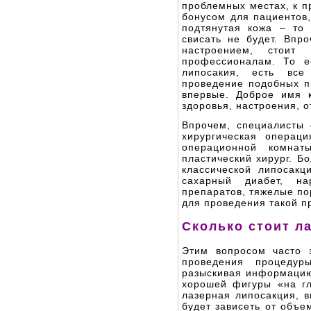
проблемных местах, к п
бонусом для пациентов
подтянутая кожа – то 
свисать не будет. Впр
настроением, стоит
профессионалам. То ес
липосакия, есть вс
проведение подобных п
впервые. Доброе имя 
здоровья, настроения, 
Впрочем, специалисты 
хирургическая операц
операционной комнат
пластический хирург. Б
классической липосакц
сахарный диабет, на
препаратов, тяжелые по
для проведения такой п
Сколько стоит л
Этим вопросом часто 
проведения процедур
разыскивая информацию
хорошей фигуры «на гл
лазерная липосакция, 
будет зависеть от объе