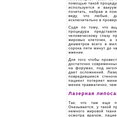
помощью такой процедур
используется и вакуу
почитать, набрав в по
виду, что любые, д
исключительно в провер
Судя по тому, что вы
процедура представл
человеческому глазу п
жировых клеточек, а 
диаметров всего в ми
сорока пяти минут до ч
жжение.
Для того чтобы провес
достаточно современных
на форумах, под загол
дает осложнений. Лазе
повредившиеся стеноч
пациент потеряет мини
менее травматично, чем
Лазерная липоса
Так, что там еще пи
Оказывается, у такой п
немного жировой ткани
осмотра врачом, паци