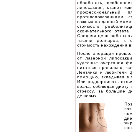
обработать, особеннос
липосакция, станет из
профессиональный п
противопоказаниями, 
важных на данный момент
стоимость реабилита
окончательного ответа
Средняя цена работы хи
тысячи долларов, к с
стоимость нахождения в
После операции проше
от лазерной липосакц
чудесные очертания фи
питаться правильно, с
Лентяйки и любители 
помощью, вкладывая в ф
Или поддерживать отли
врача, соблюдая диету 
стрессу, за большие д
дешевых.
Поэ
во
по
ди
жир
спо