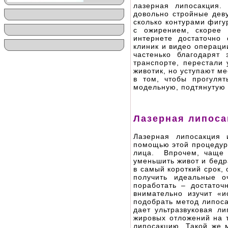
лазерная липосакция.
довольно стройные дев
сколько контурами фигу
с ожирением, скорее 
интернете достаточно
клиник и видео операци
частенько благодарят
транспорте, перестали 
животик, но уступают ме
в том, чтобы прогуля
модельную, подтянутую 
Лазерная липосак
Лазерная липосакция 
помощью этой процедуры
лица. Впрочем, чаще 
уменьшить живот и бедр
в самый короткий срок,
получить идеальные о
поработать – достаточ
внимательно изучит «
подобрать метод липоса
дает ультразвуковая л
жировых отложений на 
липосакцию. Такой же 