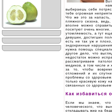
Во
на
выбираешь себе потряс
тебе огромная неприятн
Что же это за напасть,
пляжного сезона, ведь,
вполне можно справить
посетуют очень многие,
утомляемость, а тут ещ
девушек, достигших пол
есть не так уж и плохо
эндокринные нарушения,
нужна помощь специали
другое дело, что выгл
недостаток можно испра
рассматриваем патол
медиков, в том числе и
за то, чтобы воврем
отложений и их спутни
проблемы со здоровьем.
только красивую кожу н
связанных со здоровьем
Как избавиться 
Если мы знаем, что
человеческого, что в
откладывать жир на бедр