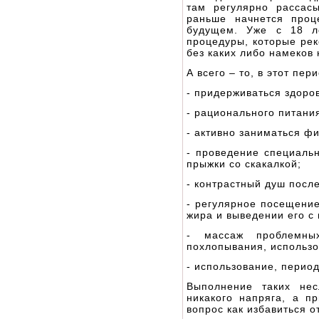
там регулярно рассас
раньше начнется проц
будущем. Уже с 18 ле
процедуры, которые рек
без каких либо намеков
А всего – то, в этот пер
- придерживаться здоро
- рационального питани
- активно заниматься ф
- проведение специальн
прыжки со скакалкой;
- контрастный душ посл
- регулярное посещение
жира и выведении его с 
- массаж проблемных
похлопывания, использо
- использование, перио
Выполнение таких нес
никакого напряга, а п
вопрос как избавиться 