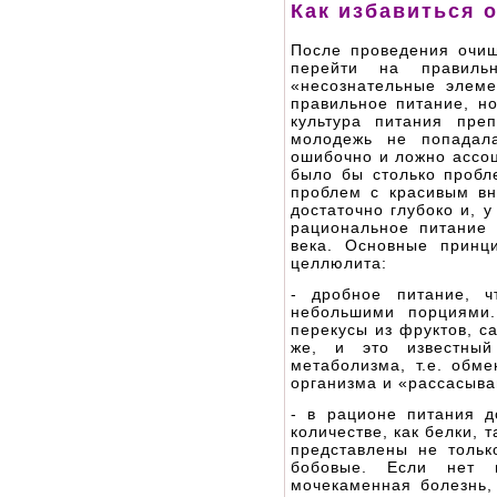
Как избавиться 
После проведения очищ
перейти на правиль
«несознательные элеме
правильное питание, но
культура питания пре
молодежь не попадал
ошибочно и ложно ассоц
было бы столько пробле
проблем с красивым вн
достаточно глубоко и, 
рациональное питание 
века. Основные принц
целлюлита:
- дробное питание, 
небольшими порциями.
перекусы из фруктов, с
же, и это известный
метаболизма, т.е. обм
организма и «рассасыва
- в рационе питания д
количестве, как белки, 
представлены не тольк
бобовые. Если нет п
мочекаменная болезнь, 