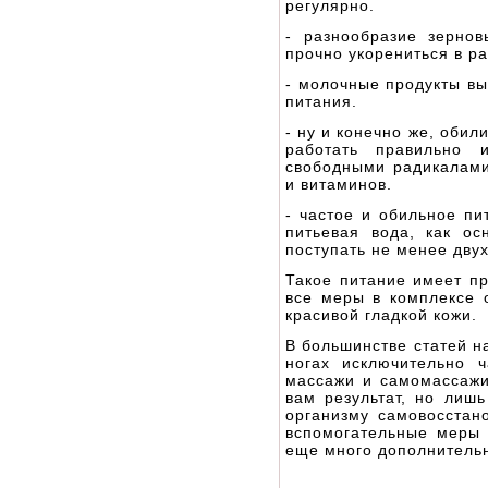
регулярно.
- разнообразие зерно
прочно укорениться в р
- молочные продукты вы
питания.
- ну и конечно же, обил
работать правильно 
свободными радикалами
и витаминов.
- частое и обильное пи
питьевая вода, как ос
поступать не менее двух
Такое питание имеет пр
все меры в комплексе 
красивой гладкой кожи.
В большинстве статей н
ногах исключительно ч
массажи и самомассажи
вам результат, но лишь
организму самовосстано
вспомогательные меры п
еще много дополнительн