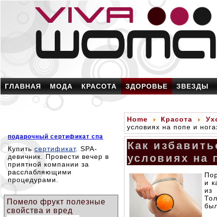
ГЛАВНАЯ
МОДА
КРАСОТА
ЗДОРОВЬЕ
ЗВЕЗДЫ
Home
Красота
Ух
условиях на попе и нога
подарочный сертификат спа
Как избавить
Купить
сертификат
. SPA-
условиях на 
девичник. Провести вечер в
приятной компании за
расслабляющими
Пор
процедурами.
и к
из
То
Помело фрукт полезные
был
свойства и вред