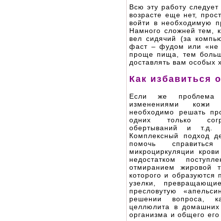
Всю эту работу следует
возрасте еще нет, прос
войти в необходимую п
Намного сложней тем, к
вел сидячий (за компь
фаст – фудом или «не 
проще пища, тем больш
доставлять вам особых х
Как избавиться 
Если же проблема 
изменениями кожи
необходимо решать пр
одних только согр
обертываний и т.д.
Комплексный подход д
помочь справитьс
микроциркуляции крови
недостатком поступл
отмиранием жировой т
которого и образуются
узелки, превращающи
пресловутую «апельси
решении вопроса, к
целлюлита в домашних 
организма и общего его