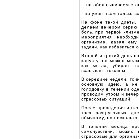
- на обед выпиваем ста
- на ужин пьем только в
На фоне такой диеты, 
делаем вечером серию 
боль, при первой клизм
мероприятия необход
организма, давая ему
задачи, как избавиться 
Второй и третий день с
капусту, ее можно мелк
как метла, убирает в
всасывает токсины.
В середине недели, точ
основную идею, а не 
голодовку в течении од
проводим утром и вече
стрессовых ситуаций.
После проведения интен
трех разгрузочных дн
обычному, но несколько
В течении месяца пр
самочувствии, можно 
стрессовые для организ