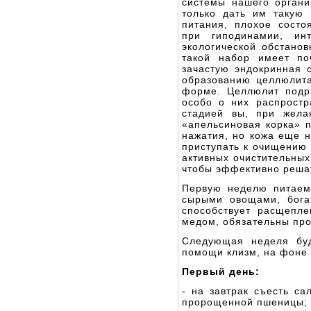
системы нашего орган
только дать им такую 
питания, плохое состо
при гиподинамии, инт
экологической обстано
такой набор имеет по
зачастую эндокринная 
образованию целлюлита
форме. Целлюлит подра
особо о них распростр
стадией вы, при жела
«апельсиновая корка» п
нажатия, но кожа еще н
приступать к очищению 
активных очистительных
чтобы эффективно решат
Первую неделю питаем
сырыми овощами, бога
способствует расщепл
медом, обязательны про
Следующая неделя буд
помощи клизм, на фоне 
Первый день:
- на завтрак съесть са
пророщенной пшеницы;