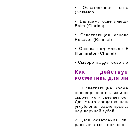
• Осветляющая сывор
(Shiseido)
• Бальзам, осветляющ
Balm (Clarins)
• Осветляющая основ
Recover (Rimmel)
• Основа под макияж Em
Illuminator (Chanel)
• Сыворотка для осветле
Как действу
косметика для л
1. Осветляющие косме
несовершенств и изъяно
скроет, но и сделает б
Для этого средства нан
углубления возле крыль
над верхней губой.
2. Для осветления л
рассыпчатые тени свет