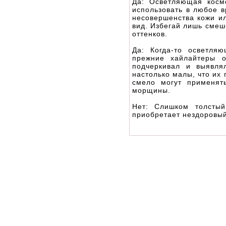
Да: Осветляющая косм
использовать в любое в
несовершенства кожи ил
вид. Избегай лишь сме
оттенков.
Да: Когда-то осветля
прежние хайлайтеры о
подчеркивал и выявля
настолько малы, что их 
смело могут применят
морщины.
Нет: Слишком толстый
приобретает нездоровый