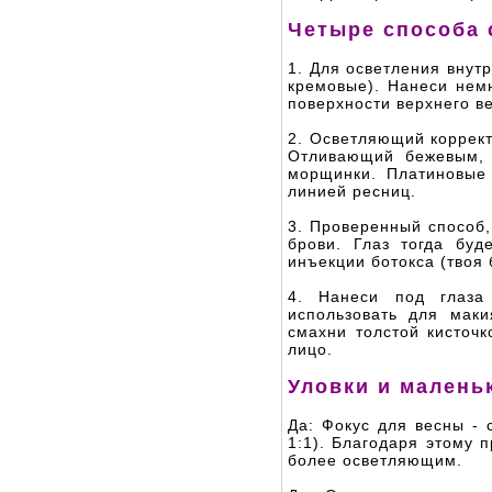
Четыре способа 
1. Для осветления внут
кремовые). Нанеси немн
поверхности верхнего ве
2. Осветляющий коррек
Отливающий бежевым, 
морщинки. Платиновые
линией ресниц.
3. Проверенный способ,
брови. Глаз тогда буд
инъекции ботокса (твоя 
4. Нанеси под глаза
использовать для мак
смахни толстой кисточк
лицо.
Уловки и малень
Да: Фокус для весны -
1:1). Благодаря этому 
более осветляющим.