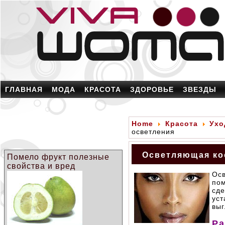
ГЛАВНАЯ
МОДА
КРАСОТА
ЗДОРОВЬЕ
ЗВЕЗДЫ
Home
Красота
Ухо
осветления
Осветляющая ко
Помело фрукт полезные
свойства и вред
Ос
пом
сде
ус
выг
Р