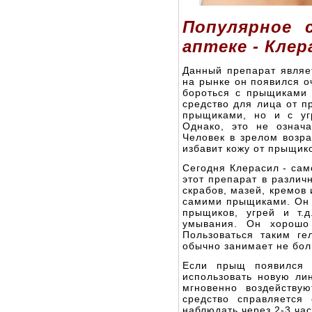
Популярное 
аптеке - Клер
Данный препарат являе
на рынке он появился о
бороться с прыщиками 
средство для лица от п
прыщиками, но и с уг
Однако, это не означ
Человек в зрелом возра
избавит кожу от прыщик
Сегодня Клерасил - сам
этот препарат в различ
скрабов, мазей, кремов 
самими прыщиками. Он е
прыщиков, угрей и т.
умывания. Он хорошо
Пользоваться таким ге
обычно занимает не бол
Если прыщ появился 
использовать новую лин
мгновенно воздейству
средство справляется
наблюдать через 2-3 час