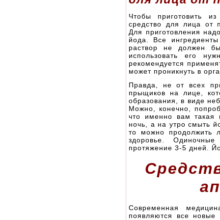
Чтобы приготовить из
средство для лица от 
Для приготовления надо
йода. Все ингредиенты
раствор не должен бы
использовать его ну
рекомендуется применят
может проникнуть в орг
Правда, не от всех пр
прыщиков на лице, кот
образования, в виде не
Можно, конечно, попро
что именно вам такая 
ночь, а на утро смыть 
то можно продолжить л
здоровье. Одиночны
протяжение 3-5 дней. Йо
Средств
а
Современная медицин
появляются все новые