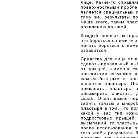
лице. Какие-то справл
поверхностными пробле
является специальный п
тому же, результаты п
Чаще всего, таким плас
появлению прыщей.
Каждый человек, которы
что бороться с ними оч
начать бороться с ними
избавиться.
Средства для лица от п
сделать правильный вы
от прыщей, а именно скр
прыщиками возможно не 
самым быстрым и прос
является пластырь. П
приклеить пластырь 
обезжирить, очистить.
скраб. Очень важно пе
забиты грязью и микроб
пластыря в том, что по
какой у вас тип кожи
подростковых прыщей 
высыпаний, то пластырь
после использования п
того чтобы результата 
ромашки или подорожн