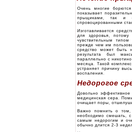
Очень многие борютс
показывает поразитель
прыщиками, так и 
спровоцированными ста
Изготавливается средст
для здоровья, потому
чувствительным типом
прежде чем им пользова
средство может быть 
результата был макс
параллельно с никотино
месяца. Такой комплекс
устраняет причину высы
воспаления.
Недорогое ср
Довольно эффективное 
медицинская сера. Поми
очищает поры, отшелуши
Важно помнить о том,
необходимо смешать, с
самым недорогим и оч
обычно длится 2-3 недел