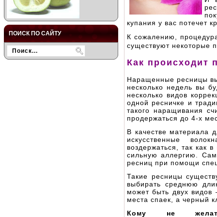
рес
пок
купания у вас потечет к
ПОИСК ПО САЙТУ
К сожалению, процедур
существуют некоторые п
Как происходит 
Наращенные ресницы вы 
несколько недель вы бу
несколько видов коррек
одной ресничке и тради
такого наращивания сч
продержаться до 4-х ме
В качестве материала д
искусственные волок
воздержаться, так как 
сильную аллергию. Сам
ресниц при помощи спец
Такие ресницы существ
выбирать среднюю длин
может быть двух видов 
места спаек, а черный к
Кому не желат