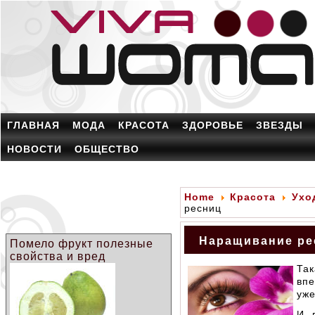
ГЛАВНАЯ
МОДА
КРАСОТА
ЗДОРОВЬЕ
ЗВЕЗДЫ
НОВОСТИ
ОБЩЕСТВО
Home
Красота
Ухо
ресниц
Наращивание ре
Помело фрукт полезные
свойства и вред
Та
впе
уже
И 