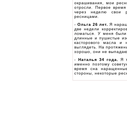
окрашивания, мои ресн
отросли. Первое врем
через неделю свои р
ресницами.
-
Ольга 26 лет.
Я наращ
две недели корректиро
ломаться. У меня были
длинные и пушистые из
касторового масла и 
выглядеть. На протяжен
хорошо, они не выпадаю
-
Наталья 34 года.
Я 
именно поэтому совету
время сна наращенные
стороны, некоторые рес