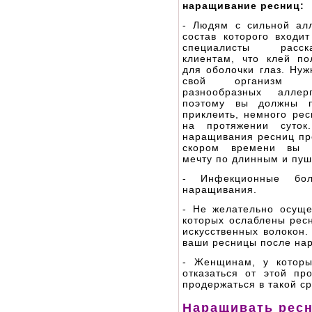
наращивание ресниц:
- Людям с сильной алл
состав которого входи
специалисты расс
клиентам, что клей по
для оболочки глаз. Нуж
свой организм н
разнообразных аллерг
поэтому вы должны п
приклеить, немного рес
на протяжении суток
наращивания ресниц пр
скором времени вы 
мечту по длинным и пу
- Инфекционные бол
наращивания.
- Не желательно осущ
которых ослаблены рес
искусственных волокон.
ваши ресницы после на
- Женщинам, у которы
отказаться от этой пр
продержаться в такой ср
Наращивать ресн