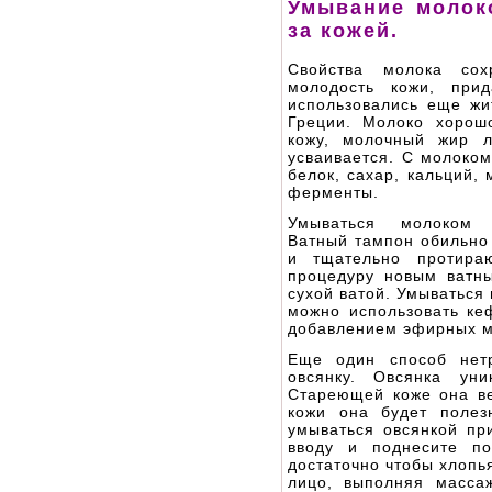
Умывание молок
за кожей.
Свойства молока сох
молодость кожи, прид
использовались еще жи
Греции. Молоко хорош
кожу, молочный жир л
усваивается. С молоком
белок, сахар, кальций,
ферменты.
Умываться молоком 
Ватный тампон обильно
и тщательно протира
процедуру новым ватн
сухой ватой. Умываться
можно использовать ке
добавлением эфирных м
Еще один способ нетр
овсянку. Овсянка ун
Стареющей коже она ве
кожи она будет полез
умываться овсянкой при
вводу и поднесите п
достаточно чтобы хлопь
лицо, выполняя масса