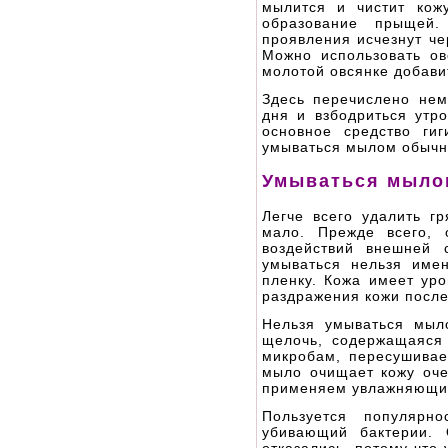
мылится и чистит кож
образование прыщей.
проявления исчезнут че
Можно использовать ов
молотой овсянке добави
Здесь перечислено нем
дня и взбодриться утр
основное средство ги
умываться мылом обычн
Умываться мылом
Легче всего удалить г
мало. Прежде всего,
воздействий внешней 
умываться нельзя имен
пленку. Кожа имеет уро
раздражения кожи после
Нельзя умываться мыл
щелочь, содержащаяся 
микробам, пересушивае
мыло очищает кожу оче
применяем увлажняющие 
Пользуется популярно
убивающий бактерии. 