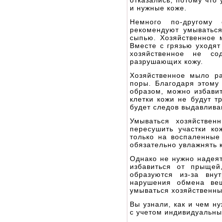
отказались, потому что
и нужные коже.
Немного по-другому
рекомендуют умыватьс
сыпью. Хозяйственное 
Вместе с грязью уходят
хозяйственное не со
разрушающих кожу.
Хозяйственное мыло р
поры. Благодаря этому
образом, можно избавит
клетки кожи не будут т
будет следов выдавлива
Умываться хозяйстве
пересушить участки к
только на воспаленные
обязательно увлажнять 
Однако не нужно надея
избавиться от прыщей
образуются из-за вну
нарушения обмена вещ
умываться хозяйственн
Вы узнали, как и чем н
с учетом индивидуальны