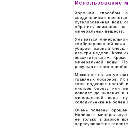
Использование 
Хорошим способом о
соединениями является
бутелированная вода о
обратить внимание на
минеральных веществ.
Умываться минеральной
комбинированной кожи.
убирает жирный блеск, 
две-три недели. Кожа о
восхитительным. Кроме
минеральной воды. Пр
результате кожа приобре
Можно не только умыват
травяных лосьонов. Их 
кожи подходит настой 
листьев березы или мя
доводят до кипения и 
минеральной воды ну
холодильнике не более 
Очень полезны орошен
Наливают минеральную 
не только в жаркое вр
пересушивается отопит