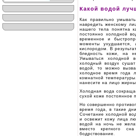
Какой водой луч
Как правильно умывать
навредить женскому лиц
нашего тела понятна к
постоянно холодной во
временное и быстропр
моменты ухудшается, 
кислородом. В результа
бледность кожи, на н
Умываться холодной в
холодный воздух суша
водой, то можно вызв
холодное время года л
комнатной температуры
нанесите на лицо жирны
Холодная вода сокраща
сухой коже постоянное
Но совершенно противо
время года, в такие дн
Сочетание холодной вод
и освежит кожу лица лю
водой на ночь не жела
вместо крепкого сна
бодрствование.