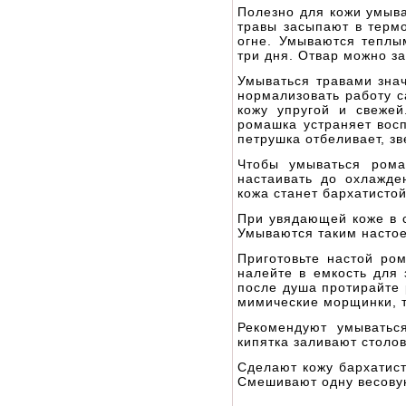
Полезно для кожи умыва
травы засыпают в термо
огне. Умываются теплы
три дня. Отвар можно з
Умываться травами зна
нормализовать работу с
кожу упругой и свежей
ромашка устраняет восп
петрушка отбеливает, зв
Чтобы умываться рома
настаивать до охлажде
кожа станет бархатистой
При увядающей коже в 
Умываются таким настое
Приготовьте настой ром
налейте в емкость для 
после душа протирайте
мимические морщинки, т
Рекомендуют умыватьс
кипятка заливают столо
Сделают кожу бархатист
Смешивают одну весову