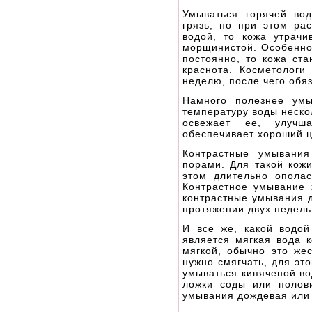
Умываться горячей во
грязь, но при этом ра
водой, то кожа утрачи
морщинистой. Особенно 
постоянно, то кожа ста
краснота. Косметологи
неделю, после чего обя
Намного полезнее умы
температуру воды нескол
освежает ее, улучша
обеспечивает хороший ц
Контрастные умывани
порами. Для такой кож
этом длительно ополас
Контрастное умывание 
контрастные умывания д
протяжении двух недель
И все же, какой водо
является мягкая вода 
мягкой, обычно это же
нужно смягчать, для эт
умываться кипяченой во
ложки соды или полов
умывания дождевая или 