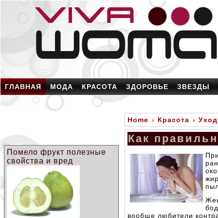
ГЛАВНАЯ
МОДА
КРАСОТА
ЗДОРОВЬЕ
ЗВЕЗДЫ
Home
Красота
Уход
Как правиль
Помело фрукт полезные
Пр
свойства и вред
ран
око
жир
пыл
Же
бо
вообще любители контр