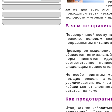
пе
неж
же не для всех этот 
приходится вести неск
молодости – угрями и п
В чем же причин
Первопричиной всему яв
правило, половым соз
неправильным питанием
Чрезмерное выделение 
сбивается оптимальны
поры являются иде
соответственно, появ
владельцам привлекател
Не особо приятным мо
прыщик прошел, на ко
увеличивается, если в
избавиться от злостног
остаться на коже.
Как предотврати
Итак, как же избавить
появление? Сложнее 