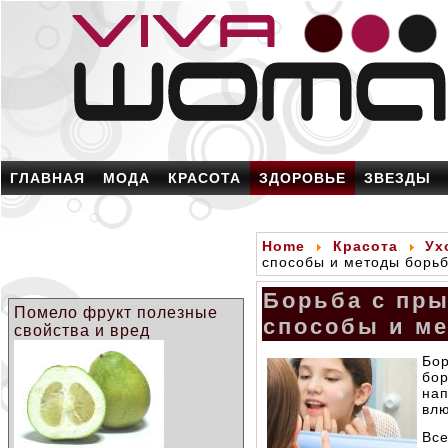
ГЛАВНАЯ
МОДА
КРАСОТА
ЗДОРОВЬЕ
ЗВЕЗДЫ
Home
Красота
Ух
способы и методы борь
Борьба с пр
Помело фрукт полезные
способы и м
свойства и вред
Бо
бо
на
влю
Вс