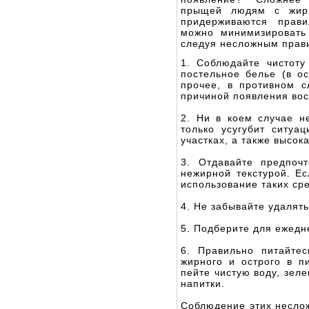
прыщей людям с жир
придерживаются прави
можно минимизировать
следуя несложным прав
1. Соблюдайте чистоту 
постельное белье (в ос
прочее, в противном с
причиной появления во
2. Ни в коем случае н
только усугубит ситуа
участках, а также высок
3. Отдавайте предпоч
нежирной текстурой. Ес
использование таких ср
4. Не забывайте удалят
5. Подберите для ежедн
6. Правильно питайте
жирного и острого в п
пейте чистую воду, зел
напитки.
Соблюдение этих неслож