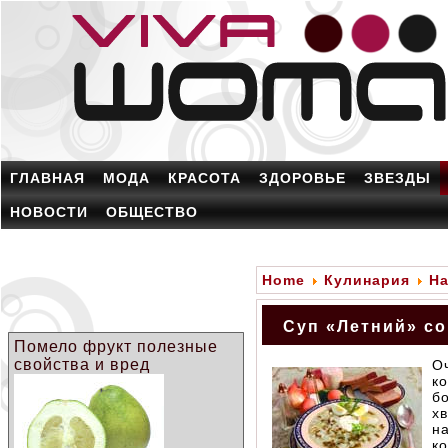
ГЛАВНАЯ
МОДА
КРАСОТА
ЗДОРОВЬЕ
ЗВЕЗДЫ
НОВОСТИ
ОБЩЕСТВО
Home
Кулинария
На
Суп «Летний» с
Помело фрукт полезные
свойства и вред
О
к
б
х
н
к