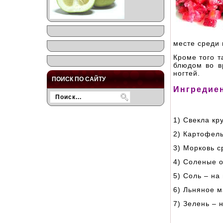
месте среди 
Кроме того 
блюдом во в
ногтей.
ПОИСК ПО САЙТУ
Ингредиен
1) Свекла кр
2) Картофель
3) Морковь с
4) Соленые о
5) Соль – на
6) Льняное м
7) Зелень – 