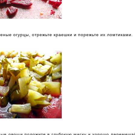
еные огурцы, отрежьте краешки и порежьте их ломтиками.
ные овощи положите в глубокую миску и хорошо перемешай