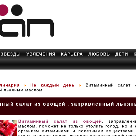
ЗВЕЗДЫ
УВЛЕЧЕНИЯ
КАРЬЕРА
ЛЮБОВЬ
ДЕТИ
линария
На каждый день
Витаминный салат 
й льняным маслом
ный салат из овощей , заправленный льня
Витаминный салат из овощей
, заправлен
маслом, поможет не только утолить голод, но и 
организм витаминами и полезными веществами.
стоит льняное масло, которое является профилак