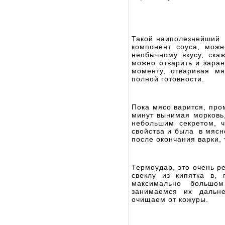
Такой наиполезнейший к
компонент соуса, можн
необычному вкусу, ска
можно отварить и заран
моменту, отваривая мя
полной готовности.
Пока мясо варится, про
минут вынимая морковь,
небольшим секретом, 
свойства и была в мясн
после окончания варки,
Термоудар, это очень р
свеклу из кипятка в,
максимально большом
занимаемся их дальн
очищаем от кожуры.