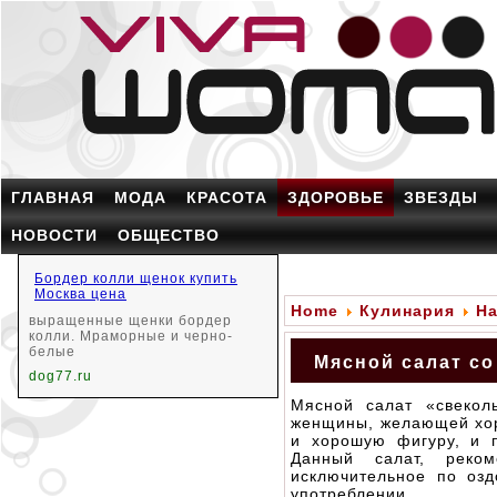
ГЛАВНАЯ
МОДА
КРАСОТА
ЗДОРОВЬЕ
ЗВЕЗДЫ
НОВОСТИ
ОБЩЕСТВО
Бордер колли щенок купить
Москва цена
Home
Кулинария
На
выращенные щенки бордер
колли. Мраморные и черно-
белые
Мясной салат со
dog77.ru
Мясной салат «свекол
женщины, желающей хор
и хорошую фигуру, и п
Данный салат, реко
исключительное по озд
употреблении.