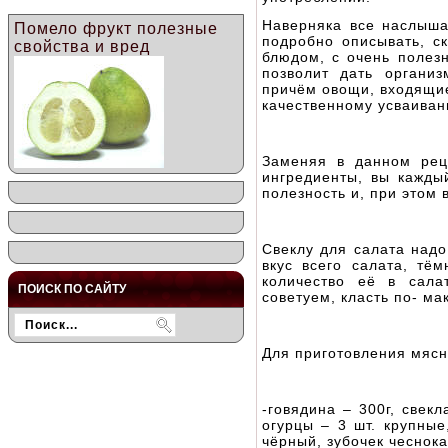
Наверняка все наслыша
Помело фрукт полезные
подробно описывать, с
свойства и вред
блюдом, с очень полез
позволит дать органи
причём овощи, входящие
качественному усваива
Заменяя в данном рец
ингредиенты, вы кажды
полезность и, при этом
Свеклу для салата надо
вкус всего салата, тём
количество её в сала
ПОИСК ПО САЙТУ
советуем, класть по- ма
Для приготовления мясн
-говядина – 300г, свек
огурцы – 3 шт. крупные
чёрный, зубочек чеснок