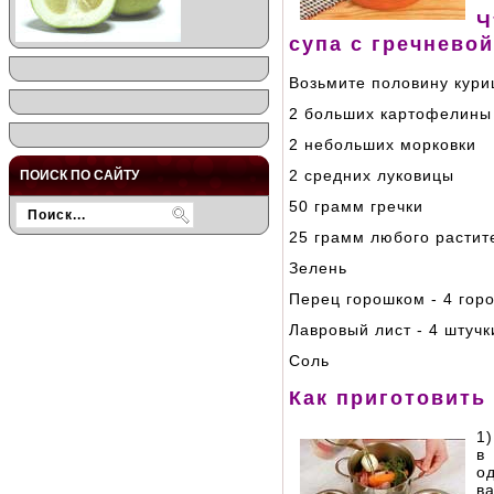
Ч
супа с гречнево
Возьмите половину кури
2 больших картофелины
2 небольших морковки
2 средних луковицы
ПОИСК ПО САЙТУ
50 грамм гречки
25 грамм любого растит
Зелень
Перец горошком - 4 гор
Лавровый лист - 4 штучк
Соль
Как приготовить
1
в
о
ва