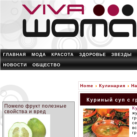
ГЛАВНАЯ
МОДА
КРАСОТА
ЗДОРОВЬЕ
ЗВЕЗДЫ
НОВОСТИ
ОБЩЕСТВО
Home
Кулинария
На
Куриный суп с г
Помело фрукт полезные
К
свойства и вред
ж
г
с
в
г