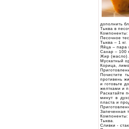
дополнить б
Тыква в песо
Компоненты:
Песочное тест
Тыква – 1 кг.
Яйца – пара 
Сахар – 100 
Жир (масло).
Мускатный о
Корица, лим
Приготовлен
Почистите т
противень жи
и готовьте д
желтками и п
Раскатайте п
минут в дух
пласта и про
Приготовленн
Запеченная т
Компоненты:
Тыква.
Сливки - ста