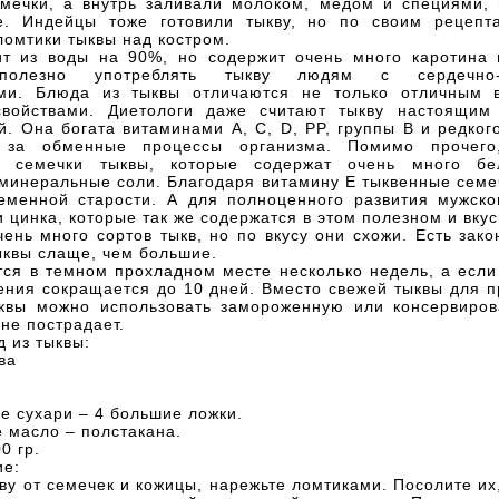
мечки, а внутрь заливали молоком, медом и специями, 
е. Индейцы тоже готовили тыкву, но по своим рецеп
омтики тыквы над костром.
ит из воды на 90%, но содержит очень много каротина 
полезно употреблять тыкву людям с сердечно-с
ми. Блюда из тыквы отличаются не только отличным 
войствами. Диетологи даже считают тыкву настоящим
. Она богата витаминами А, С, D, PP, группы B и редког
 за обменные процессы организма. Помимо прочего
и семечки тыквы, которые содержат очень много бел
 минеральные соли. Благодаря витамину Е тыквенные семе
еменной старости. А для полноценного развития мужско
 цинка, которые так же содержатся в этом полезном и вку
ень много сортов тыкв, но по вкусу они схожи. Есть зак
ыквы слаще, чем большие.
ся в темном прохладном месте несколько недель, а если
ения сокращается до 10 дней. Вместо свежей тыквы для 
квы можно использовать замороженную или консервиров
 не пострадает.
 из тыквы:
ва
е сухари – 4 большие ложки.
 масло – полстакана.
0 гр.
ие:
ву от семечек и кожицы, нарежьте ломтиками. Посолите их