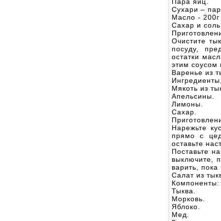
Пара яиц.
Сухари – пар
Масло - 200г
Сахар и соль
Приготовлен
Очистите ты
посуду, пре
остатки масл
этим соусом 
Варенье из т
Ингредиенты,
Мякоть из ты
Апельсины.
Лимоны.
Сахар.
Приготовлен
Нарежьте ку
прямо с цед
оставьте нас
Поставьте на
выключите, п
варить, пока
Салат из тык
Компоненты:
Тыква.
Морковь.
Яблоко.
Мед.