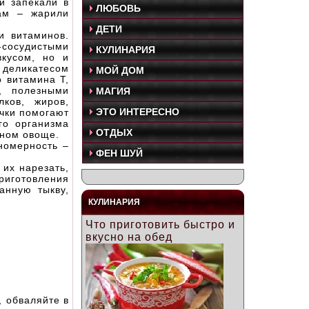
и запекали в
ЛЮБОВЬ
там – жарили
ДЕТИ
и витаминов.
осудистыми
КУЛИНАРИЯ
вкусом, но и
 деликатесом
МОЙ ДОМ
о витамина Т,
, полезными
МАГИЯ
ков, жиров,
ЭТО ИНТЕРЕСНО
чки помогают
го организма
ОТДЫХ
сном овоще.
ономерность –
ФЕН ШУЙ
 их нарезать,
приготовления
анную тыкву,
КУЛИНАРИЯ
Что приготовить быстро и
вкусно на обед
, обваляйте в