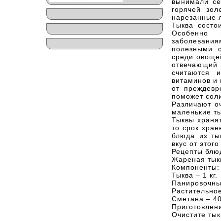
вынимали се
горячей зол
нарезанные л
Тыква состо
Особенно 
заболевания
полезными с
среди овощей
отвечающий
считаются 
витаминов и
от преждевр
поможет соли
Различают оч
маленькие т
Тыквы хранят
то срок хран
блюда из ты
вкус от этого
Рецепты блюд
Жареная тык
Компоненты:
Тыква – 1 кг.
Панировочны
Растительное
Сметана – 40
Приготовлен
Очистите тык