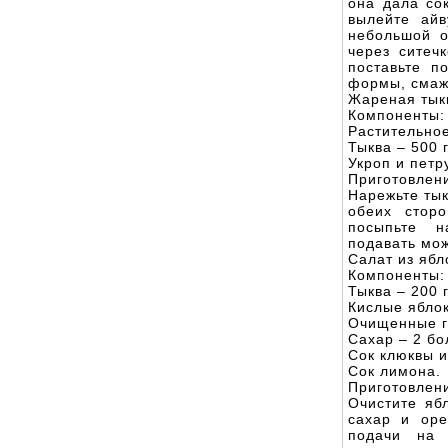
она дала со
вылейте айв
небольшой о
через ситеч
поставьте п
формы, смаж
Жареная тык
Компоненты:
Растительное
Тыква – 500 г
Укроп и петр
Приготовлен
Нарежьте ты
обеих стор
посыпьте н
подавать мож
Салат из ябл
Компоненты:
Тыква – 200 г
Кислые яблок
Очищенные г
Сахар – 2 бо
Сок клюквы 
Сок лимона.
Приготовлен
Очистите ябл
сахар и оре
подачи на 