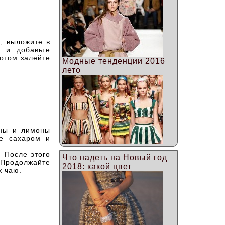
, выложите в
и и добавьте
потом залейте
Модные тенденции 2016
лето
ины и лимоны
те сахаром и
. После этого
Что надеть на Новый год
. Продолжайте
2018: какой цвет
к чаю.