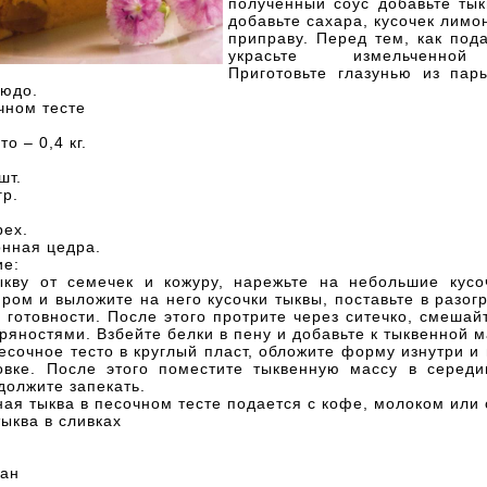
полученный соус добавьте тык
добавьте сахара, кусочек лим
приправу. Перед тем, как пода
украсьте измельченной
Приготовьте глазунью из пар
людо.
чном тесте
о – 0,4 кг.
шт.
гр.
рех.
онная цедра.
ие:
ыкву от семечек и кожуру, нарежьте на небольшие кусо
ром и выложите на него кусочки тыквы, поставьте в разог
о готовности. После этого протрите через ситечко, смешай
ряностями. Взбейте белки в пену и добавьте к тыквенной м
есочное тесто в круглый пласт, обложите форму изнутри и
овке. После этого поместите тыквенную массу в середи
должите запекать.
ая тыква в песочном тесте подается с кофе, молоком или
ыква в сливках
кан