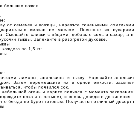
а больших ложек.
.
ие:
кву от семечек и кожицы, нарежьте тоненькими ломтиками
дварительно смазав ее маслом. Посыпьте их сухарям
а. Смешайте сливки с яйцами, добавьте соль и сахар, а 
кусочки тыквы. Запекайте в разогретой духовке.
ыквы
 каждого по 1,5 кг:
квы.
ие:
сочками лимоны, апельсины и тыкву. Нарезайте апельс
рой. Затем перемешайте их в одной емкости, засыпь
таиваться, чтобы появился сок.
 небольшой огонь и варите полчаса с момента закипания
одождите пока что остынет, и вновь доведите до кипения
 что блюдо не будет готовым. Получается отличный десерт 
вы