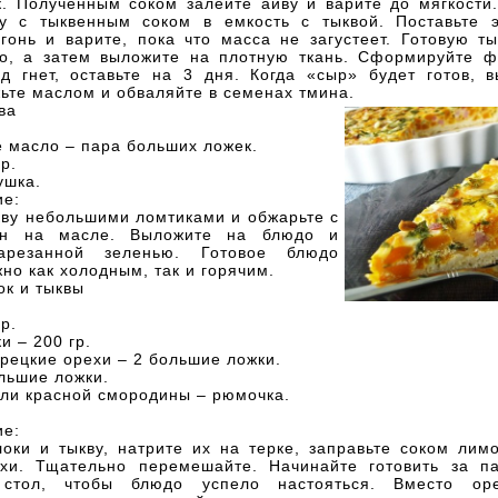
к. Полученным соком залейте айву и варите до мягкости.
у с тыквенным соком в емкость с тыквой. Поставьте 
гонь и варите, пока что масса не загустеет. Готовую ты
ко, а затем выложите на плотную ткань. Сформируйте 
од гнет, оставьте на 3 дня. Когда «сыр» будет готов, в
ьте маслом и обваляйте в семенах тмина.
ва
 масло – пара больших ложек.
р.
ушка.
ие:
кву небольшими ломтиками и обжарьте с
он на масле. Выложите на блюдо и
арезанной зеленью. Готовое блюдо
но как холодным, так и горячим.
ок и тыквы
р.
и – 200 гр.
рецкие орехи – 2 большие ложки.
льшие ложки.
или красной смородины – рюмочка.
ие:
оки и тыкву, натрите их на терке, заправьте соком лим
хи. Тщательно перемешайте. Начинайте готовить за п
стол, чтобы блюдо успело настояться. Вместо ор