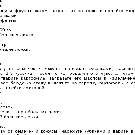
и.
ие:
ощи и фрукты, затем натрите их на терке и полейте мед
ешками.
тофелем
:
00 гр.
большая ложка.
р.
 гр.
льшие ложки.
ие:
кву от семечек и кожуры, нарежьте кусочками, рассчит
о 2-3 кусочка. Посолите их, обваляйте в муке, а потом
Отварите картофель, заправьте его маслом и измельчен
вое блюдо ко столу выложите на тарелку картофель, а с
х полейте сметаной.
м
.
оловок.
асло – пара больших ложек.
3 большие ложки.
.
ие:
кву от семечек и кожуры, нарежьте кубиками и варите в