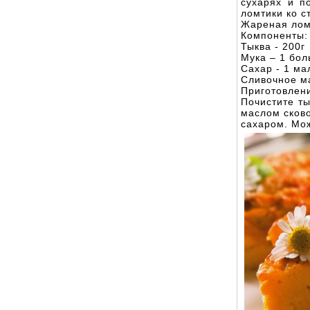
сухарях и п
ломтики ко с
Жареная лом
Компоненты:
Тыква - 200г
Мука – 1 бо
Сахар - 1 ма
Сливочное м
Приготовлен
Почистите ты
маслом сково
сахаром. Мож