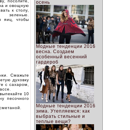
ву, посолите,
осень
она и овощную
вать к столу,
 зеленью.
ы яиц, чтобы
Модные тенденции 2016
весна. Создаем
особенный весенний
гардероб
чки. Смажьте
ретую духовку
те с сахаром,
ассе.
 выпекайте 10
ну песочного
Модные тенденции 2016
 сметаной.
зима. Утепляемся: как
выбрать стильные и
теплые вещи?