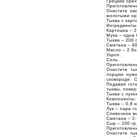
Грецкие орех
Приготовлен
Очистите ов
молотыми ор
Тыква с кар
Ингредиенты
Картошка – 2
Мука – одна 
Тыква – 200 г
Сметана – 60
Масло – 2 бо
Укроп.
Соль.
Приготовлен
Очистите ты
порцию нужн
сковороде. 
Подавая гото
тыквы, повер
Тыква с луко
Компоненты:
Тыква – 0,8 кг
Лук – пара г
Сливочное м
Сметана – 2-
Сыр – 100 гр
Приготовлен
Очистите ты