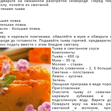
оджарьте на смазанной разогретой сковороде. Перед тем
толу, полейте их сметаной.
тиками тыква
льшая ложка
ленькая ложка.
асло - большая ложка.
ие:
кву и нарежьте ломтиками, обваляйте в муке и обжарьте
роде до готовности. Подавайте тыкву горячей, предварит
но подать вместе с этим блюдом сметану.
Тыква в сметанном соусе
Компоненты:
Тыква – 400 гр.
Мука – 30 гр.
Молоко – стакан.
Масло сливочное – 2, 5 больши
Сметана – полстакана.
Лимон – кусочек.
Зелень.
Овощная приправа в виде поро
Приготовление:
Очистите тыкву от семече
нарежьте кубиками и з
подсоленную воду. Варите до
Пожарьте муку на масла, ра
сметаной и молоком, про