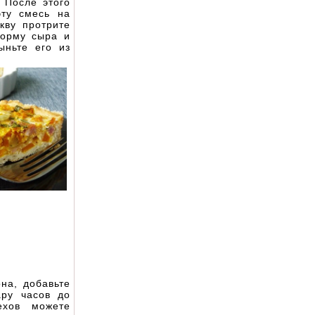
 После этого
эту смесь на
кву протрите
форму сыра и
ыньте его из
она, добавьте
ару часов до
ехов можете