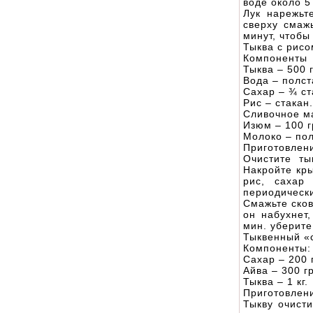
воде около 5
Лук нарежьт
сверху смаж
минут, чтобы
Тыква с рис
Компоненты
Тыква – 500 г
Вода – полст
Сахар – ¾ ст
Рис – стакан.
Сливочное ма
Изюм – 100 г
Молоко – пол
Приготовлен
Очистите ты
Накройте кры
рис, сахар
периодическ
Смажьте сков
он набухнет
мин. уберите
Тыквенный «
Компоненты:
Сахар – 200 
Айва – 300 гр
Тыква – 1 кг.
Приготовлен
Тыкву очисти