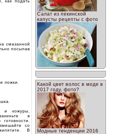
, как подать
Салат из пекинской
капусты рецепты с фото
 на смазанной
ельно посыпав
е ложки.
Какой цвет волос в моде в
2017 году, фото?
шка.
к и кожуры,
акиньте в
 готовности.
змешайте со
кипятите. В
Модные тенденции 2016