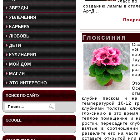
класс по
созданию лампы в стил
ЗВЕЗДЫ
АртД...
УВЛЕЧЕНИЯ
Подро
КАРЬЕРА
ЛЮБОВЬ
Глоксиния
Св
ДЕТИ
«Gl
нее
КУЛИНАРИЯ
Тр
МОЙ ДОМ
до
ро
МАГИЯ
нер
ЭТО ИНТЕРЕСНО
Это
Ос
отм
ПОИСК ПО САЙТУ
клубни песком и на
температурой 10-12 гр
клубнями толстым слое
глоксинию в это время
теплое помещение и на
GOOGLE
ростки, пересадите клу
взятые в соотношении 
разделите его на части
оставьте открытой или