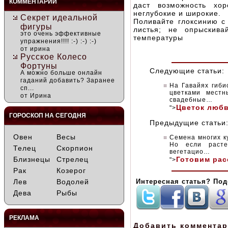
КОММЕНТАРИИ
даст возможность хо
неглубокие и широкие.
Секрет идеальной
Поливайте глоксинию с
фигуры
листья; не опрыскива
это очень эффективные
температуры
упражнения!!!! :-) :-) :-)
от ирина
Русское Колесо
Фортуны
Следующие статьи:
А можно больше онлайн
гаданий добавить? Заранее
На Гавайях гиби
сп...
цветками мест
от Ирина
свадебные…
Цветок люб
">
ГОРОСКОП НА СЕГОДНЯ
Предыдущие статьи
Овен
Весы
Семена многих ку
Но если расте
Телец
Скорпион
вегетацио…
Близнецы
Стрелец
Готовим рас
">
Рак
Козерог
Лев
Водолей
Интересная статья? Под
Дева
Рыбы
РЕКЛАМА
Добавить коммента