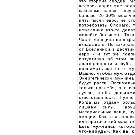
это сторона сердца. М
человек дарит мне пода
ключевые слова - «чув
больше 20-30% месячн
пять тысяч евро, не ст
потребовать Chopard, 
нежелание что-то делат
желайте большего. Таки
Часто женщина перекрыв
вкладывать. По законам
от Вселенной в десятик
евро - и тут же подп
интуитивно об этом з
драгоценности и шубы.
принимать все это от му
Важно, чтобы муж отд
Энергетически мужчина
будут расти. Оптималь
только на себя, а в с
лучше, чтобы деньгам
ответственность. Нужн
Когда мы отдаем боль
лишаем силы. Наруш
материальные вещи, ну
эмоции. Как-то я спрос
или эротический массаж
Есть мужчины, которы
что-нибудь». Как вы 