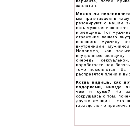
варианта, потом прив
заплатить.
Можно ли перевоспит
мы притягиваем в наш
резонируют с нашим эн
есть мужская и женская
и женщина. Тот мужчина
отражение вашего внут
внешнего мужчину п
внутренними мужчино
Например, как тольк
внутреннюю женщину, н
очередь сексуально
поработаете над базов
тоже поменяется. Вы 
расправятся плечи и вы
Когда видишь, как д
подарками, иногда о
чем я хуже?
Не зав
сокрушаясь о том, почем
других женщин - это ш
гораздо легче привлечь 