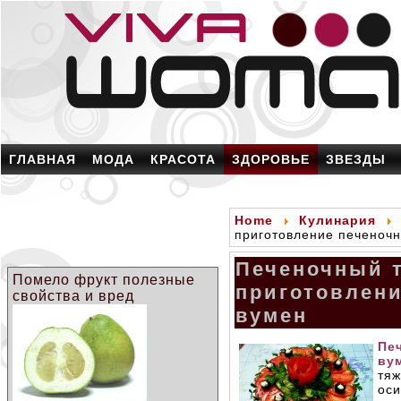
ГЛАВНАЯ
МОДА
КРАСОТА
ЗДОРОВЬЕ
ЗВЕЗДЫ
Home
Кулинария
приготовление печеночн
Печеночный т
Помело фрукт полезные
приготовлени
свойства и вред
вумен
Пе
ву
тя
ос