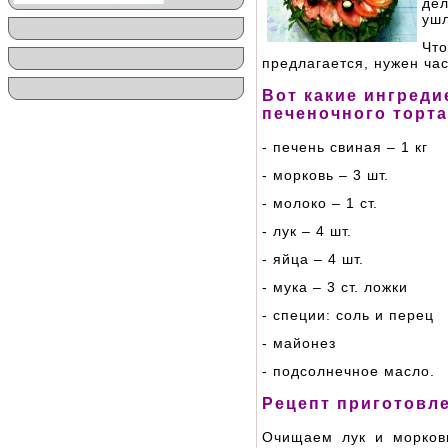
де
ушл
Чт
предлагается, нужен час
Вот какие ингред
печеночного торта
- печень свиная –
1 кг
- морковь – 3 шт.
- молоко – 1 ст.
- лук – 4 шт.
- яйца – 4 шт.
- мука – 3 ст. ложки
- специи: соль и перец
- майонез
- подсолнечное масло.
Рецепт приготовле
Очищаем лук и морков