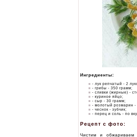
Ингредиенты:
- лук репчатый - 2 лу
- грибы - 350 грамм;
- сливки (жирные) - с
- куриное яйцо;
- сыр - 30 грамм;
- молотый розмарин -
- чеснок - зубчик;
- перец и соль - по вку
Рецепт с фото:
Чистим и обжариваем 