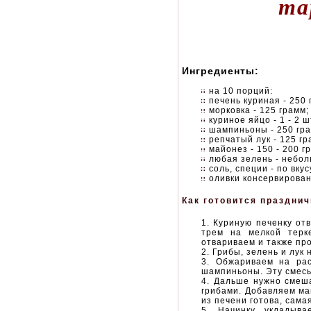
та
Ингредиенты:
на 10 порций:
печень куриная - 250 г
морковка - 125 грамм;
куриное яйцо - 1 - 2 ш
шампиньоны - 250 гра
репчатый лук - 125 гр
майонез - 150 - 200 г
любая зелень - небол
соль, специи - по вкус
оливки консервирова
Как готовится празднич
Куриную печенку отв
трем на мелкой терк
отвариваем и также про
Грибы, зелень и лук 
Обжариваем на рас
шампиньоны. Эту смесь
Дальше нужно смеша
грибами. Добавляем ма
из печени готова, сама
Начинку укладыв