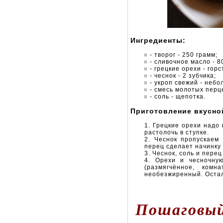
Ингредиенты:
- творог - 250 грамм;
- сливочное масло - 80
- грецкие орехи - горс
- чеснок - 2 зубчика;
- укроп свежий - небо
- смесь молотых перце
- соль - щепотка.
Приготовление вкусно
Грецкие орехи надо 
растолочь в ступке.
Чеснок пропускаем
перец сделает начинку
Чеснок, соль и перец
Орехи и чесночную
(размягчённое, ком
необезжиренный. Остал
Пошаговый