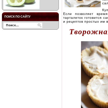
са
Ку
Если позволяет врем
ПОИСК ПО САЙТУ
тарталеток готовится с
и рецептов простых им 
Творожна