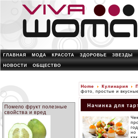
ГЛАВНАЯ
МОДА
КРАСОТА
ЗДОРОВЬЕ
ЗВЕЗДЫ
НОВОСТИ
ОБЩЕСТВО
Home
Кулинария
фото, простые и вкусны
Начинка для тар
Помело фрукт полезные
свойства и вред
Че
пр
го
но
ка