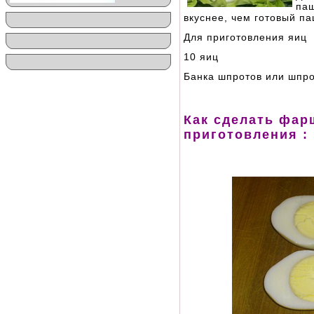
па
вкуснее, чем готовый па
Для приготовления яиц
10 яиц
Банка шпротов или шпро
Как сделать фар
приготовления :