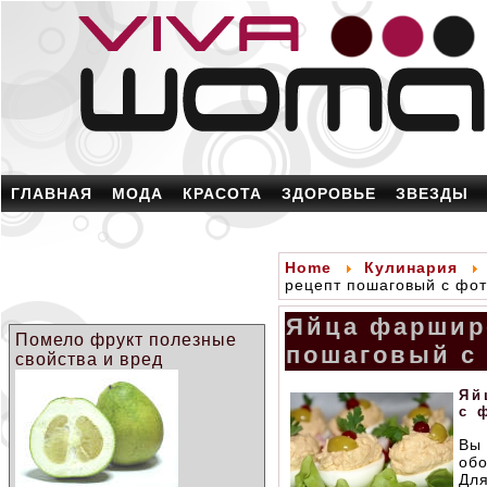
ГЛАВНАЯ
МОДА
КРАСОТА
ЗДОРОВЬЕ
ЗВЕЗДЫ
Home
Кулинария
рецепт пошаговый с фо
Яйца фаршир
Помело фрукт полезные
пошаговый с
свойства и вред
Яй
с 
Вы 
об
Дл