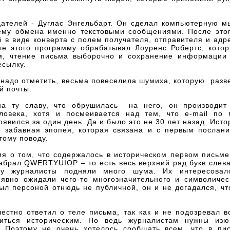
дателей - Дуглас Энгельбарт. Он сделал компьютерную м
ему обмена именно текстовыми сообщениями. После это
 в виде конверта с полем получателя, отправителя и адр
ле этого программу обрабатывал Лоуренс Робертс, кото
м, чтение письма выборочно и сохранение информации
есылку.
надо отметить, весьма повеселила шумиха, которую разв
й почты.
а ту славу, что обрушилась на него, он производит 
ловека, хотя и посмеивается над тем, что e-mail по
оявился за один день. Да и было это не 30 лет назад. Исто
о забавная эпопея, которая связана и с первым послани
тому поводу.
я о том, что содержалось в историческом первом письме
абрал QWERTYUIOP – то есть весь верхний ряд букв слева
ду журналисты подняли много шума. Их интересовал
 явно ожидали чего-то многозначительного и символическ
л персоной отнюдь не публичной, он и не догадался, чт
стно ответил о теле письма, так как и не подозревал в
читься историческим. Но ведь журналистам нужны изю
. Поэтому не очень хотелось сообщать всем, что в пи