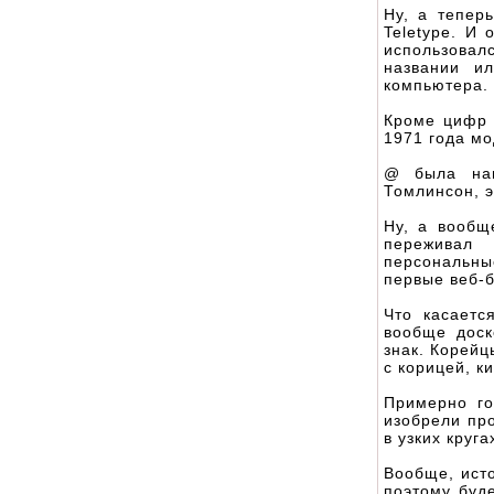
Ну, а тепер
Teletype. И
использовал
названии и
компьютера. 
Кроме цифр 
1971 года м
@ была наи
Томлинсон, э
Ну, а вообщ
переживал
персональны
первые веб-
Что касаетс
вообще доск
знак. Корейц
с корицей, к
Примерно г
изобрели про
в узких круга
Вообще, исто
поэтому буд