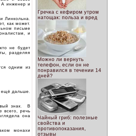
 А инженер и
Гречка с кефиром утром
натощак: польза и вред
чи Линкольна.
т, как может.
льном письме
рналистам, и
кто не будет
ты, разделяя
Можно ли вернуть
телефон, если он не
тся одним из
понравился в течении 14
дней?
и ещё дальше.
овый знак. В
 всего, речь
ыглядела она
Чайный гриб: полезные
свойства и
противопоказания,
аком монахи
отзывы