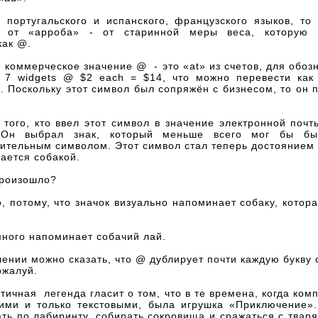
 португальского и испанского, французского языков, то
о от «арроба» - от старинной меры веса, которую
как @.
коммерческое значение @ - это «at» из счетов, для обоз
к 7 widgets @ $2 each = $14, что можно перевести как
. Поскольку этот символ был сопряжён с бизнесом, то он 
 того, кто ввел этот символ в значение электронной почт
 Он выбрал знак, который меньше всего мог бы бы
тельным символом. Этот символ стал теперь достоянием 
ается собакой.
произошло?
, потому, что значок визуально напоминает собаку, котор
много напоминает собачий лай.
чении можно сказать, что @ дублирует почти каждую букву 
ожалуй.
ичная легенда гласит о том, что в те времена, когда ко
ими и только текстовыми, была игрушка «Приключение»
ть по лабиринту, собирать сокровища и сражаться с твар