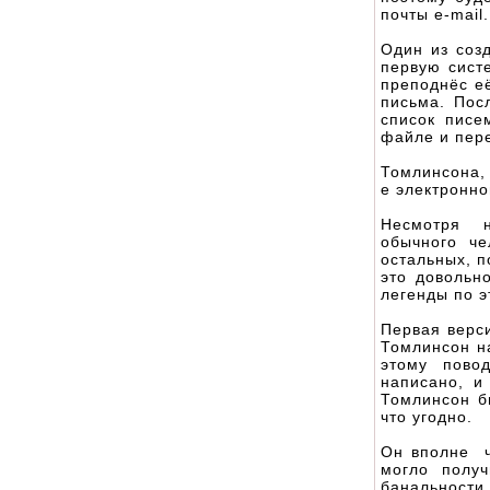
почты e-mail.
Один из соз
первую сист
преподнёс её
письма. Пос
список писе
файле и пер
Томлинсона, 
е электронно
Несмотря н
обычного че
остальных, п
это довольн
легенды по э
Первая верси
Томлинсон н
этому пово
написано, и
Томлинсон бы
что угодно.
Он вполне че
могло полу
банальности