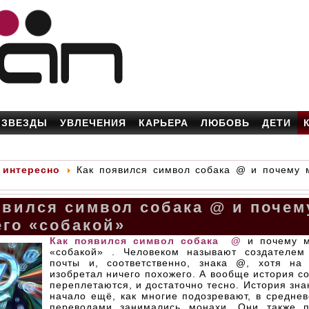
ЗВЕЗДЫ
УВЛЕЧЕНИЯ
КАРЬЕРА
ЛЮБОВЬ
ДЕТИ
 интересно
Как появился символ собака @ и почему 
явился символ собака @ и поче
его «собакой»
Как появился символ собака @
и почему м
«собакой» . Человеком называют создателем
почты и, соответственно, знака @, хотя на
изобретал ничего похожего. А вообще история со
переплетаются, и достаточно тесно. История зна
начало ещё, как многие подозревают, в среднев
переводами занимались монахи. Они также п