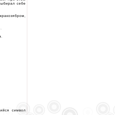
 выбирал себе
кракозябром,
.
а.
шийся символ