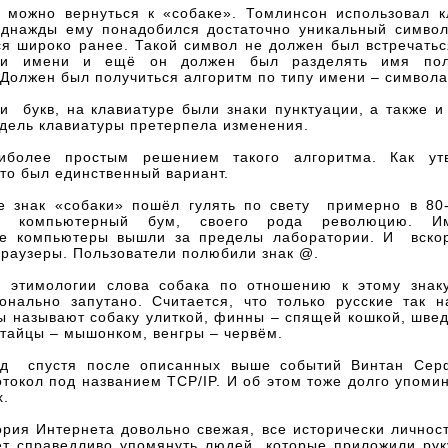
ь можно вернуться к «собаке». Томлинсон использовал к
 однажды ему понадобился достаточно уникальный символ
ся широко ранее. Такой символ не должен был встречатьс
ли имени и ещё он должен был разделять имя пол
Должен был получиться алгоритм по типу имени – символа
и букв, на клавиатуре были знаки пунктуации, а также и
одель клавиатуры претерпела изменения.
более простым решением такого алгоритма. Как ут
то был единственный вариант.
е знак «собаки» пошёл гулять по свету примерно в 80-
 компьютерный бум, своего рода революцию. Им
е компьютеры вышли за пределы лаборатории. И вско
браузеры. Пользователи полюбили знак @.
я этимологии слова собака по отношению к этому знаку
онально запутано. Считается, что только русские так н
ы называют собаку улиткой, финны – спящей кошкой, шве
итайцы – мышонком, венгры – червём.
од спустя после описанных выше событий Винтан Сер
токол под названием TCP/IP. И об этом тоже долго упоми
х.
рия Интернета довольно свежая, все исторически личнос
ет справедливо упомянуть людей, которые приложили рук