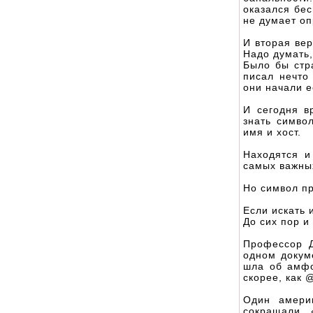
оказался бе
не думает оп
И вторая вер
Надо думать,
Было бы стр
писал нечто
они начали е
И сегодня в
знать симво
имя и хост.
Находятся и
самых важных
Но символ пр
Если искать 
До сих пор и
Профессор Д
одном докум
шла об амфо
скорее, как 
Один амери
сокращали 