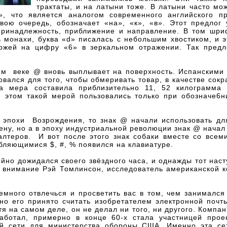
трактаты, и на латыни тоже. В латыни часто мо
», что является аналогом современного английского пр
свою очередь, обозначает «на», «к», «в». Этот предлог 
принадлежность, приближение и направление. В том шри
 монахи, буква «d» писалась с небольшим хвостиком, и 
ожей на цифру «6» в зеркальном отражении. Так предл
ом веке @ вновь выплывает на поверхность. Испанскими 
овался для того, чтобы обмеривать товар, в качестве со
та мера составила приблизительно 11, 52 килограмма
и этом такой мерой пользовались только при обозначе6н
я эпохи Возрождения, то знак @ начали использовать для
ену, но а в эпоху индустриальной революции знак @ начал
галтеров. И вот после этого знак собаки вместе со всем
бляющимися $, #, % появился на клавиатуре.
йно дожидался своего звёздного часа, и однажды тот наст
л внимание Рэй Томлинсон, исследователь американской 
емного отвлечься и просветить вас в том, чем занимался
но его принято считать изобретателем электронной почты
тя на самом деле, он не делал ни того, ни другого. Компан
аботал, примерно в конце 60-х стала участницей прое
й сети для министерства обороны США. Именно эта се