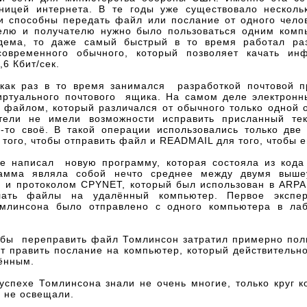
ницей интернета. В те годы уже существовало несколь
и способны передать файл или послание от одного челов
елю и получателю нужно было пользоваться одним комп
дема, то даже самый быстрый в то время работал ра
современного обычного, который позволяет качать ин
,6 Кбит/сек.
как раз в то время занимался разработкой почтовой 
иртуального почтового ящика. На самом деле электронн
 файлом, который различался от обычного только одной 
ели не имели возможности исправить присланный тек
о-то своё. В такой операции использовались только две
ого, чтобы отправить файл и READMAIL для того, чтобы е
е написал новую программу, которая состояла из кода 
рамма являла собой нечто среднее между двумя выше
 и протоколом CPYNET, который был использован в ARPAN
лать файлы на удалённый компьютер. Первое экспер
млинсона было отправлено с одного компьютера в ла
тобы переправить файл Томлинсон затратил примерно полг
от править послание на компьютер, который действительн
ённым.
успехе Томлинсона знали не очень многие, только круг ко
е не освещали.