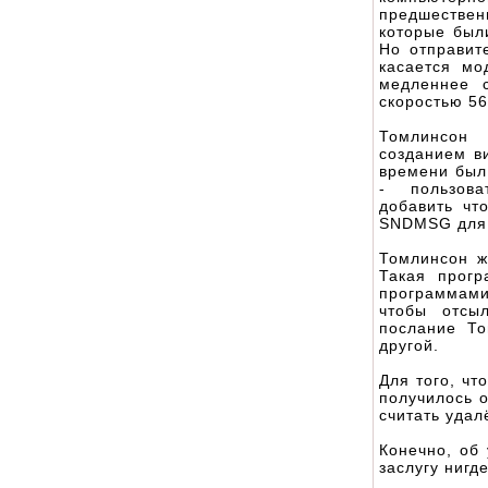
предшествен
которые был
Но отправит
касается мо
медленнее 
скоростью 56
Томлинсон 
созданием в
времени был
- пользоват
добавить чт
SNDMSG для т
Томлинсон ж
Такая прог
программами
чтобы отсы
послание То
другой.
Для того, ч
получилось 
считать удал
Конечно, об 
заслугу нигд