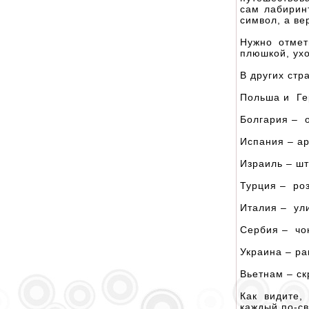
сам лабиринт
символ, а ве
Нужно отмет
плюшкой, ух
В других стр
Польша и Гер
Болгария – 
Испания – ар
Израиль – ш
Турция – ро
Италия – ул
Сербия – чо
Украина – ра
Вьетнам – с
Как видите,
каждый по-св