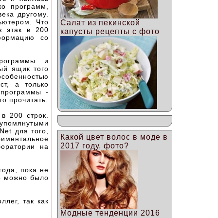
ко программ,
ека другому.
ьютером. Что
Салат из пекинской
з этак в 200
капусты рецепты с фото
формацию со
программы и
ый ящик того
особенностью
ст, а только
 программы -
го прочитать.
в 200 строк.
упомянутыми
et для того,
Какой цвет волос в моде в
иментальное
2017 году, фото?
боратории на
ода, пока не
о можно было
ллег, так как
Модные тенденции 2016