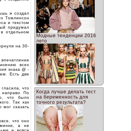
ышь и создал
го Томлинсон
еса и текстом
рый придумал
 в отдельном
Модные тенденции 2016
лето
ернули на 30-
впечатление
 мнению всех
рия знака @ -
ем. Есть две
 гласила, что
Когда лучше делать тест
 направо. По
на беременность для
о, что было
ого. Так как
точного результата?
о мог сказать
овсе, что оно
минки, а не
сьме и вовсе