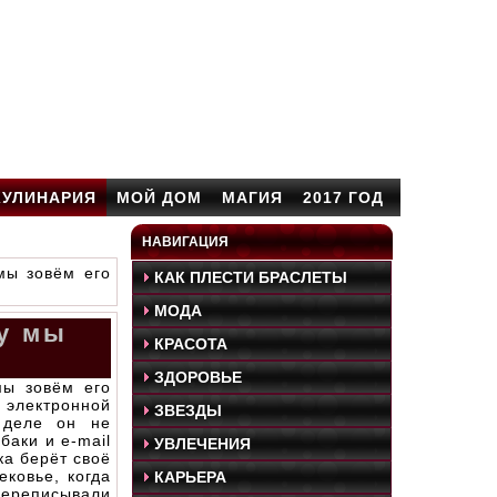
КУЛИНАРИЯ
МОЙ ДОМ
МАГИЯ
2017 ГОД
НАВИГАЦИЯ
мы зовём его
КАК ПЛЕСТИ БРАСЛЕТЫ
МОДА
му мы
КРАСОТА
ЗДОРОВЬЕ
ы зовём его
 электронной
ЗВЕЗДЫ
 деле он не
баки и e-mail
УВЛЕЧЕНИЯ
ка берёт своё
ековье, когда
КАРЬЕРА
ереписывали