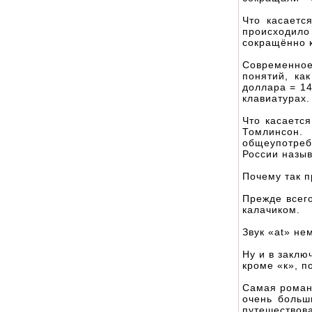
Что касается
происходил
сокращённо 
Современное 
понятий, ка
доллара = 14
клавиатурах.
Что касается
Томлинсон.
общеупотреби
России назыв
Почему так 
Прежде всего
калачиком.
Звук «at» не
Ну и в заклю
кроме «к», п
Самая романт
очень больш
путешествова