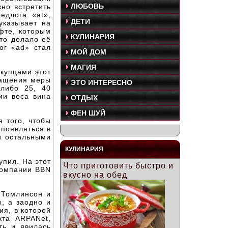
ЛЮБОВЬ
жно встретить
едлога «at»,
ДЕТИ
указывает на
фте, которым
КУЛИНАРИЯ
это делало её
ог «ad» стал
МОЙ ДОМ
МАГИЯ
купцами этот
кращения меры
ЭТО ИНТЕРЕСНО
 либо 25, 40
ии веса вина
ОТДЫХ
ФЕН ШУЙ
 того, чтобы
 появляться в
и остальными
КУЛИНАРИЯ
упил. На этот
Что приготовить быстро и
компании BBN
вкусно на обед
 Томлинсон и
, а заодно и
ия, в которой
кта ARPANet,
ть и явилась