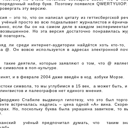
спорядочный набор букв. Поэтому появился QWERTYUIOP.
ровергать эту версию.
сия – это то, что он написал цитату из геттисбергской ре
 учёный просто во всю подкалывает журналистов и ёрничае
анно, если бы он на самом деле в каждом эксперимента
 возвышенное. Но эта версия достаточно понравилась жу
ё повторять.
ряд ли среди интернет-аудитории найдётся хоть кто-то, 
ла @. Он вовсю используется в адресах электронной поч
 такие деятели, которые заявляют о том, что @ являе
 символов в поп-культуре.
инят, и в феврале 2004 даже введён в код азбуки Морзе.
истоки символа, то мы углубимся в 15 век, а может быть, 
 лингвистов и палеографов нет единого мнения.
жорджио Стабиле выдвинул гипотезу, что это был торг
енте встречалась надпись – цена одной «А» вина. Скорее
рах. Но, поскольку буква была украшена завитком, то в
@.
канский учёный предпочитал думать, что таким зн
«ad».