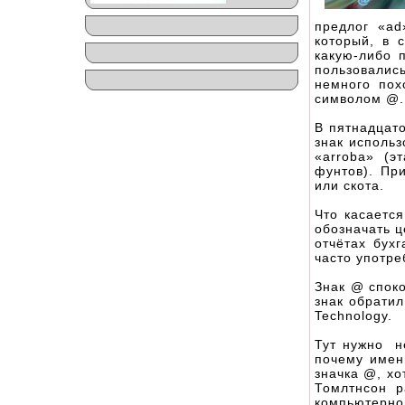
предлог «ad
который, в 
какую-либо 
пользовались
немного пох
символом @.
В пятнадцат
знак использ
«arroba» (э
фунтов). Пр
или скота.
Что касаетс
обозначать ц
отчётах бух
часто употре
Знак @ споко
знак обрати
Technology.
Тут нужно н
почему имен
значка @, хо
Томлтнсон р
компьютерно