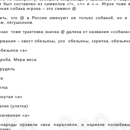
 был составлен из символов «!», «+» и «-». Игрок тоже
рная собака игрока – это символ @.
ить, что @ в России именуют не только собакой, но и 
ом, лягушонком.
анах тоже трактовка значка @ далека от названия «собака»
мания – хвост обезьяны, ухо обезьяны, скрепка, обезьян
обезьяна «а»
роба. Мера веса.
трудель
за
итка
кнутая «а»
влик (улитка)
крюченная «а»
 народы провели свои параллели, и нарекли полюбив
оему.