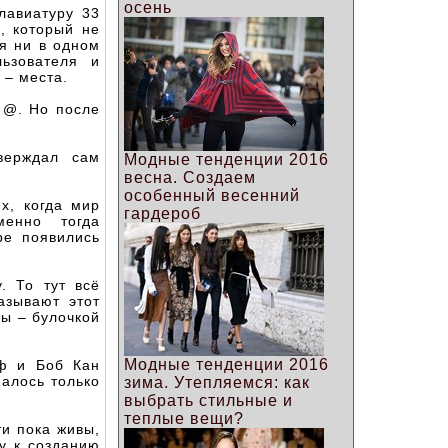
осень
лавиатуру 33
, который не
я ни в одном
ьзователя и
 – места.
 @. Но после
верждал сам
Модные тенденции 2016
весна. Создаем
особенный весенний
х, когда мир
гардероб
енно тогда
ре появились
. То тут всё
азывают этот
ды – булочкой
Модные тенденции 2016
ф и Боб Кан
налось только
зима. Утепляемся: как
выбрать стильные и
теплые вещи?
ти пока живы,
у к созданию