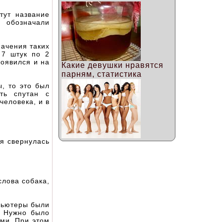
 тут название
 обозначали
начения таких
 7 штук по 2
появился и на
Какие девушки нравятся
парням, статистика
ы, то это был
ть спутан с
человека, и в
ая свернулась
слова собака,
мпьютеры были
. Нужно было
ями. При этом