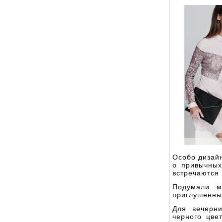
Особо дизайн
о привычных
встречаются
Подумали м
приглушенным
Для вечерн
черного цве