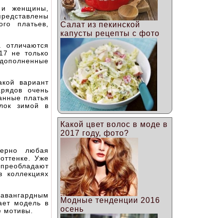
 и женщины,
представлены
го платьев,
Салат из пекинской
капусты рецепты с фото
 отличаются
17 не только
дополненные
акой вариант
арядов очень
анные платья
лок зимой в
Какой цвет волос в моде в
2017 году, фото?
ерно любая
оттенке. Уже
 преобладают
в коллекциях
авангардным
Модные тенденции 2016
ает модель в
осень
е мотивы.