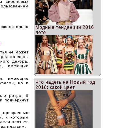
и сиреневых
пользованием
озволительно
Модные тенденции 2016
лето
д
атья не может
представлены
ного декора.
ья, имеющие
ья, имеющие
Что надеть на Новый год
фасон, но и
2018: какой цвет
иле ретро. В
и подчеркнут
и прозрачные
й, к которым
дели платьев
ва платьям.