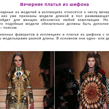
В
е
черние платья из шифона
карные из моделей в коллекциях относятся к числу вечер
 них уже признаны модели длиной в пол развивающег
дойдет для женщин абсолютно любой комплекции. Но
что подобные модели обязательно должны быть дополн
– поясом.
ненных фаворитов в коллекциях и платья из шифона с к
ы модельерами разной длины. В основном они одно- или д