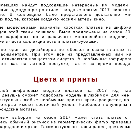
ллекциях найдут подходящие интересные им модели
щие одежду в ретро-стиле – модные платья 2017 широко 
ле. В коллекциях было представлено достаточно мно
х под те, которые когда-то носили актеры кино.
ые модельерами варианты коротких платьев из шифона
ля этой ткани пошивом. Были предложены на сезон 20
ые сарафаны, но и различные многослойные модели, 
е в части коллекций есть и платья-рубашки.
 не один из дизайнеров не обошел в своих платьях т
 асимметрия. При этом все из представленных ими н
 отличаются изяществом силуэта. А необычные гофриров
лять как на летней прогулке, так и во время посиде
Цвета и принты
елей шифоновых модные платьев на 2017 год нав
 девушка сможет подобрать модель в любимом для нее 
 актуальны любые необычные принты ярких расцветок, но
которые имеют восточный уклон. Наиболее популярны 
рсидские мотивы.
чным выбором на сезон 2017 может стать платье с 
десь обычный рисунок из геометрических фигур превращ
нарядное и яркое. Также актуальны, как и ранее, цветочны