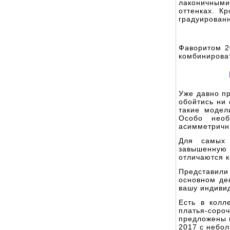
лаконичным
оттенках. К
градуированн
Фаворитом 2
комбинирова
Уже давно пр
обойтись ни
такие модел
Особо необ
асимметричн
Для самых 
завышенную
отличаются 
Представили
основном де
вашу индивид
Есть в колл
платья-соро
предложены 
2017 с небо