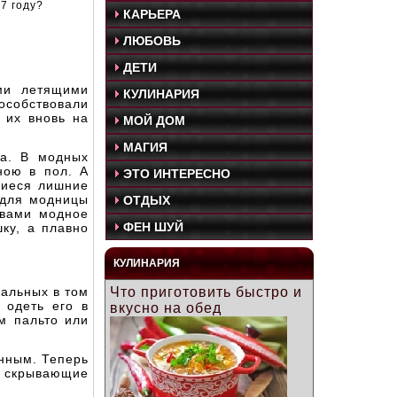
7 году?
КАРЬЕРА
ЛЮБОВЬ
ДЕТИ
ми летящими
КУЛИНАРИЯ
особствовали
 их вновь на
МОЙ ДОМ
МАГИЯ
ка. В модных
ною в пол. А
ЭТО ИНТЕРЕСНО
щиеся лишние
 для модницы
ОТДЫХ
 вами модное
ФЕН ШУЙ
ку, а плавно
КУЛИНАРИЯ
уальных в том
Что приготовить быстро и
 одеть его в
вкусно на обед
м пальто или
нным. Теперь
, скрывающие