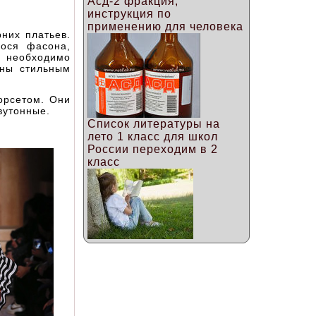
Асд-2 фракция,
инструкция по
применению для человека
них платьев.
ося фасона,
 необходимо
ены стильным
орсетом. Они
вутонные.
Список литературы на
лето 1 класс для школ
России переходим в 2
класс