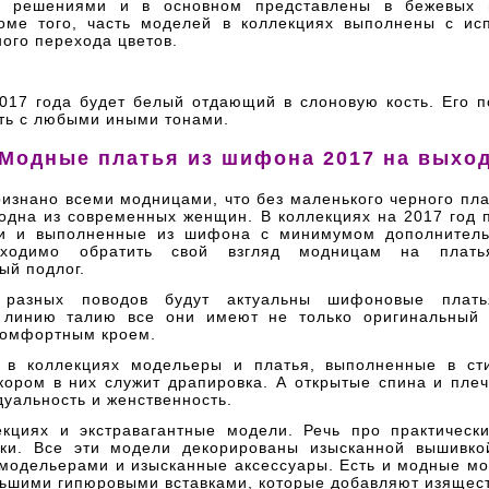
и решениями и в основном представлены в бежевых 
роме того, часть моделей в коллекциях выполнены с ис
ого перехода цветов.
017 года будет белый отдающий в слоновую кость. Его п
ть с любыми иными тонами.
Модные платья из шифона 2017 на выхо
изнано всеми модницами, что без маленького черного пл
 одна из современных женщин. В коллекциях на 2017 год 
и и выполненные из шифона с минимумом дополнитель
ходимо обратить свой взгляд модницам на плат
ый подлог.
разных поводов будут актуальны шифоновые плат
 линию талию все они имеют не только оригинальный 
комфортным кроем.
 в коллекциях модельеры и платья, выполненные в ст
кором в них служит драпировка. А открытые спина и плеч
уальность и женственность.
екциях и экстравагантные модели. Речь про практическ
чки. Все эти модели декорированы изысканной вышивко
модельерами и изысканные аксессуары. Есть и модные мо
льшими гипюровыми вставками, которые добавляют изящест