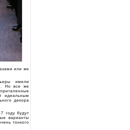
азами или же
льеры имели
и. Но все же
е приталенные
т идеальным
ьного декора
7 году будут
тые варианты
чень тонкого