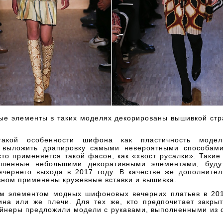
ые элементы в таких моделях декорированы вышивкой стр
такой особенности шифона как пластичность моде
 выложить драпировку самыми невероятными способам
то применяется такой фасон, как «хвост русалки». Таки
рашенные небольшими декоративными элементами, буду
ечернего выхода в 2017 году. В качестве же дополнител
вном применены кружевные вставки и вышивка.
м элементом модных шифоновых вечерних платьев в 201
ина или же плечи. Для тех же, кто предпочитает закры
айнеры предложили модели с рукавами, выполненными из о