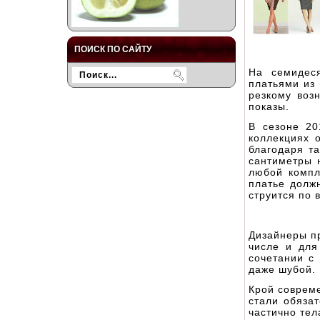
ПОИСК ПО САЙТУ
На семидес
платьями из
резкому воз
показы.
В сезоне 20
коллекциях 
благодаря т
сантиметры 
любой компл
платье долж
струится по 
Дизайнеры пр
числе и для
сочетании с
даже шубой.
Крой соврем
стали обяза
частично тел