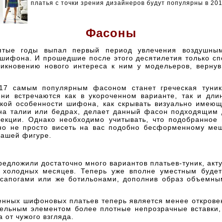
платья с точки зрения дизайнеров будут популярны в 201
Фасоны
ятые годы выпал первый период увлечения воздушны
 шифона. И прошедшие после этого десятилетия только сп
никновению нового интереса к ним у модельеров, вернув
17 самым популярным фасоном станет греческая туни
они встречаются как в укороченном варианте, так и дли
акой особенности шифона, как скрывать визуально имею
на талии или бедрах, делает данный фасон подходящим
екции. Однако необходимо учитывать, что подобранное
но не просто висеть на вас подобно бесформенному меш
вашей фигуре.
едложили достаточно много вариантов платьев-туник, акт
 холодных месяцев. Теперь уже вполне уместным будет
 сапогами или же ботильонами, дополнив образ объемны
енных шифоновых платьев теперь является менее открове
тельным элементом более плотные непрозрачные вставки
а от чужого взгляда.