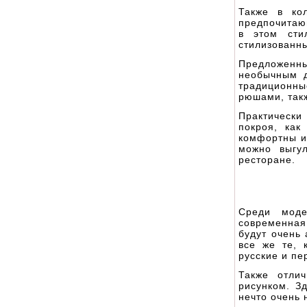
Также в ко
предпочитаю
в этом сти
стилизованны
Предложенн
необычным д
традиционн
рюшами, такж
Практически
покроя, как
комфортны и
можно выгу
ресторане.
Среди мод
современная
будут очень
все же те, 
русские и пе
Также отли
рисунком. З
нечто очень 