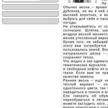
На 
Обычно весна – время 
дубленка, но вы в ней 
высокий воротник, и в
выбрать для себя и пал
погоды.
Не отказывайтесь от го
солнышко. Шляпка, ша
воздуха весной меняетс
менее утеплённый вариа
Кроме того, не забывай
этого вам потребуетс
пользовались зимой. Вп
натурального шёлка – 
сохраняет тепло.
Что модно и как одеват
тематических журналов.
и свободные кофты из н
ткани. Если вам не нр
качестве замены.
Ранняя весна – ещё не
тёплый вариант – се
однотонного цвета, так
нарядиться в тонкое и в
Ели говорить об обу
переобуваться в лёгки
можете застудить ноги.
время заморозков и гол