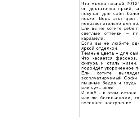
Что можно весной 2013?
он достаточно яркий, с
покупая для себя бело
носке. Ведь этот цве
непозволительно для по
Ели вы не хотите себе 
светлые оттенки – пл
карамели.
Если вы не любите од
яркой отделкой.
Тёмные цвета – для сам
Что касается фасонов,
фигура и стиль жизни
подойдёт укороченное п
Ели хотите выгляде
эксплуатируемый Софи Л
пышные бедра и грудь. 
или чуть ниже.
И ещё - в этом сезоне
или же ботильонами, та
весеннее настроение.