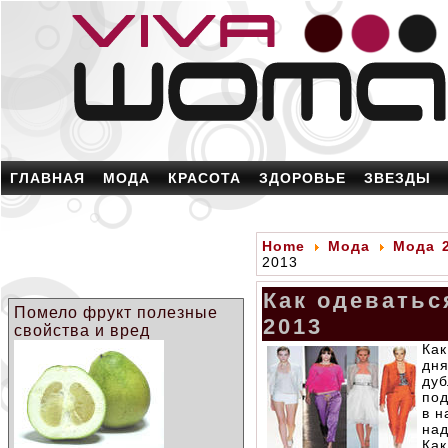
ГЛАВНАЯ
МОДА
КРАСОТА
ЗДОРОВЬЕ
ЗВЕЗДЫ
Home
Мода
Мода 2
2013
Как одеватьс
Помело фрукт полезные
2013
свойства и вред
Как
дня
ду
под
в н
над
Как