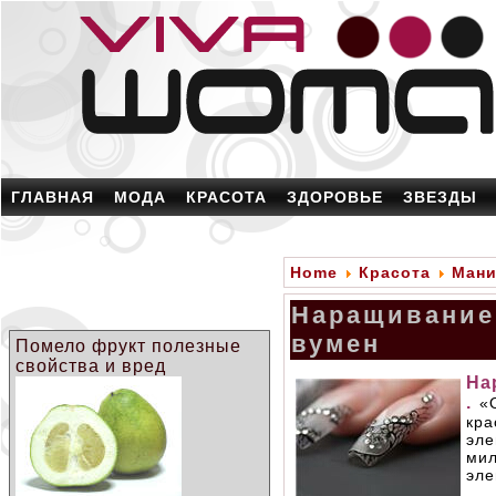
ГЛАВНАЯ
МОДА
КРАСОТА
ЗДОРОВЬЕ
ЗВЕЗДЫ
Home
Красота
Ман
Наращивание 
вумен
Помело фрукт полезные
свойства и вред
На
.
«
кра
эле
ми
эле