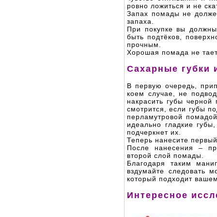
ровно ложиться и не ска
Запах помады не должен
запаха.
При покупке вы должны
быть подтёков, поверхн
прочным.
Хорошая помада не тает
Сахарные губки
В первую очередь, прип
коем случае, не подво
накрасить губы черной
смотрится, если губы п
перламутровой помадой
идеально гладкие губы,
подчеркнет их.
Теперь нанесите первый
После нанесения – пр
второй слой помады.
Благодаря таким мани
вздумайте следовать м
который подходит вашем
Интересное иссл