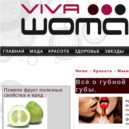
ГЛАВНАЯ
МОДА
КРАСОТА
ЗДОРОВЬЕ
ЗВЕЗДЫ
Home
Красота
Маки
Всё о губной
губы.
Помело фрукт полезные
свойства и вред
в
ж
п
п
ф
п