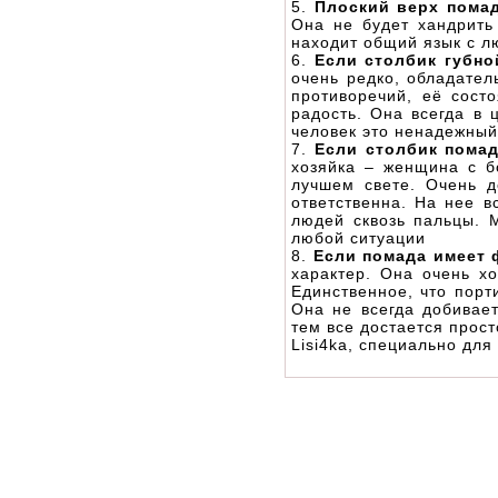
5.
Плоский верх пома
Она не будет хандрить
находит общий язык с л
6.
Если столбик губно
очень редко, обладате
противоречий, её состо
радость. Она всегда в 
человек это ненадежный
7.
Если столбик помад
хозяйка – женщина с б
лучшем свете. Очень д
ответственна. На нее в
людей сквозь пальцы. 
любой ситуации
8.
Если помада имеет 
характер. Она очень х
Единственное, что порт
Она не всегда добивает
тем все достается прост
Lisi4ka, специально дл