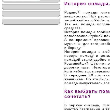
История помады
Родиной помады счит
внешностью. При раско
загробный мир. Чтобы и
Так же, помада исполь
средства.
История помады вообще 
пользовались губной по
А во времена правлен
мужчины, для того, что
и бороду.
История помады в тюб
первую помаду в мета
помадой стало удобно 
Красивейший футляр по
дорогие часы. Некотор
но и небольшое зеркало
В середине ХХ столети
женщинам. Но это были 
помада выпускалась всег
Как выбрать пома
сочетать?
В первую очередь, пом
чувство стягивания и т