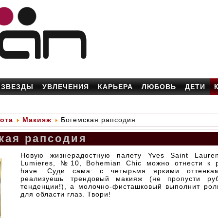
ЗВЕЗДЫ
УВЛЕЧЕНИЯ
КАРЬЕРА
ЛЮБОВЬ
ДЕТИ
ота
Макияж
Богемская рапсодия
кая рапсодия
Новую жизнерадостную палету Yves Saint Laure
Lumieres, №10, Bohemian Chic можно отнести к 
have. Суди сама: с четырьмя яркими оттенка
реализуешь трендовый макияж (не пропусти руб
тенденции!), а молочно-фисташковый выполнит рол
для области глаз. Твори!