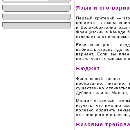
Язык и его вари
Первый критерий — это
понимать, в каком вари
и Великобритании разл
Французский в Канаде б
отличается от испанског
Если ваша цель — акад
выбирать страну, где 
вариант. Если вы план
смысл учить язык именно
Бюджет
Финансовый аспект — 
проживание, питание, 
существенно отличатьс
Дублине или на Мальте,
Многие языковые школы
изучить, что именно вх
полезно обратить вни
это недорого и полезно 
Визовые требова