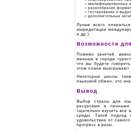
квалифицированных н
разнообразие формат
тестирование и выдач
дополнительные актив
Лучше всего опиратьс
аккредитации междунаро
и др.).
Возможности для
Помимо занятий, важн
меньше в городе турис
что вы будете говорит
этом плане выигрывают 
Некоторые школы такж
языковой обмен, что зна
Вывод
Выбор страны для яз
ресурсами и личными
тщательно изучить все 
среды. Такой подход 
удовольствие от самого
прогресс в разы.