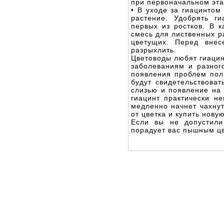
при первоначальном эт
• В уходе за гиацинтом
растение. Удобрять г
первых из ростков. В 
смесь для лиственных р
цветущих. Перед внес
разрыхлить.
Цветоводы любят гиацинт
заболеваниям и разног
появления проблем пол
будут свидетельствоват
слизью и появление на 
гиацинт практически н
медленно начнет чахнут
от цветка и купить нову
Если вы не допустили
порадует вас пышным ц