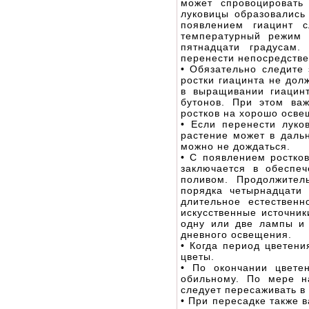
может спровоцировать
луковицы образовались
появлением гиацинт 
температурный режим 
пятнадцати градусам.
перенести непосредстве
• Обязательно следите 
ростки гиацинта не до
в выращивании гиацин
бутонов. При этом ва
ростков на хорошо осве
• Если перенести луко
растение может в даль
можно не дождаться.
• С появлением ростко
заключается в обеспе
поливом. Продолжител
порядка четырнадцати
длительное естественн
искусственные источник
одну или две лампы и 
дневного освещения.
• Когда период цветени
цветы.
• По окончании цвете
обильному. По мере н
следует пересаживать в 
• При пересадке также 