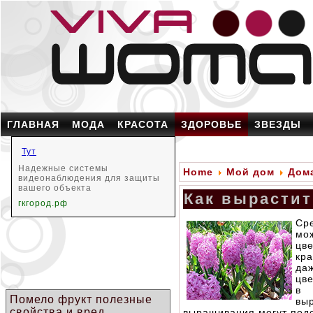
ГЛАВНАЯ
МОДА
КРАСОТА
ЗДОРОВЬЕ
ЗВЕЗДЫ
Тут
Надежные системы
Home
Мой дом
Дом
видеонаблюдения для защиты
вашего объекта
Как вырастит
гкгород.рф
Ср
мо
цв
кр
да
цв
в 
Помело фрукт полезные
вы
свойства и вред
выращивания могут под