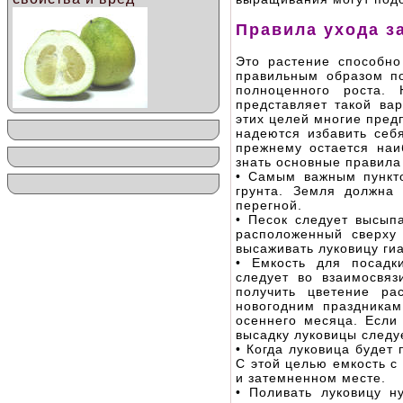
Правила ухода з
Это растение способно
правильным образом по
полноценного роста.
представляет такой вар
этих целей многие пред
надеются избавить себ
прежнему остается наи
знать основные правила
• Самым важным пункто
грунта. Земля должна 
перегной.
• Песок следует высыпа
расположенный сверху
высаживать луковицу ги
• Емкость для посадк
следует во взаимосвяз
получить цветение ра
новогодним праздникам
осеннего месяца. Если
высадку луковицы следу
• Когда луковица будет
С этой целью емкость с
и затемненном месте.
• Поливать луковицу н