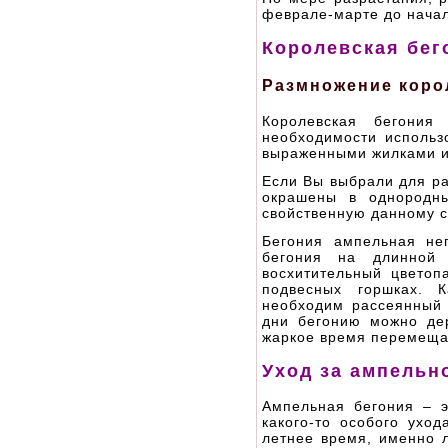
феврале-марте до начал
Королевская бег
Размножение коро
Королевская бегония
необходимости использ
выраженными жилками и 
Если Вы выбрали для ра
окрашены в однородны
свойственную данному с
Бегония ампельная не
бегония на длинной
восхитительный цветоп
подвесных горшках. 
необходим рассеянный 
дни бегонию можно де
жаркое время перемещат
Уход за ампельн
Ампельная бегония – э
какого-то особого уход
летнее время, именно 