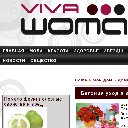
ГЛАВНАЯ
МОДА
КРАСОТА
ЗДОРОВЬЕ
ЗВЕЗДЫ
НОВОСТИ
ОБЩЕСТВО
Home
Мой дом
Дом
Бегония уход в
Помело фрукт полезные
свойства и вред
Бе
Бе
бо
Ант
Из 