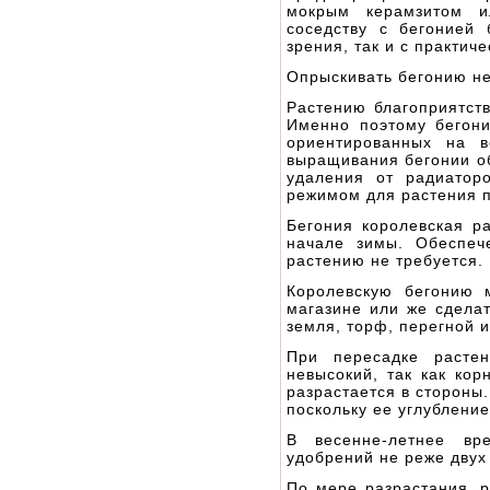
мокрым керамзитом и
соседству с бегонией
зрения, так и с практиче
Опрыскивать бегонию не 
Растению благоприятств
Именно поэтому бегони
ориентированных на в
выращивания бегонии об
удаления от радиатор
режимом для растения п
Бегония королевская р
начале зимы. Обеспеч
растению не требуется.
Королевскую бегонию 
магазине или же сделат
земля, торф, перегной и
При пересадке расте
невысокий, так как кор
разрастается в стороны
поскольку ее углублени
В весенне-летнее вр
удобрений не реже двух 
По мере разрастания, р