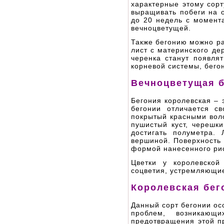
характерные этому сорт
выращивать побеги на о
до 20 недель с момента
вечноцветущей.
Также бегонию можно ра
лист с материнского де
черенка станут появля
корневой системы, бего
Вечноцветущая 
Бегония королевская – 
бегонии отличается с
покрытый красными воло
пушистый куст, черешк
достигать полуметра.
вершиной. Поверхность 
формой нанесенного рис
Цветки у королевской
соцветия, устремляющие
Королевская бег
Данный сорт бегонии ос
проблем, возникающ
предотвращения этой п