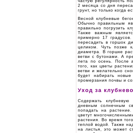
частую регулярность по
2 месяца со дня переса
грунт, но только когда е
Весной клубневые бего
Обычно правильным явл
правильно погрузить кл
Также важным являетс
примерно 17 градусов
пересадить в горшок д
целиком. Чуть позже 
диаметра. В горшке рас
ветви с бутонами. А пр
лета по осень. После 
того, как цветы растен
ветви и желательно сно
будет набирать новые
промерзания почвы и со
Уход за клубнев
Содержать клубневую
дневным солнечным с
попадать на растение
цветут многочисленным
растения. Во время тог
теплой водой. Также на
на листья, это может с