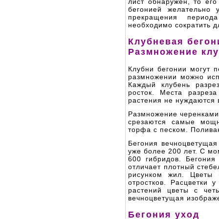
лист обнаружен, то его
бегонией желательно 
прекращения периода
необходимо сократить д
Клубневая бегон
Размножение клу
Клубни бегонии могут 
размножении можно исп
Каждый клубень разре
росток. Места разрез
растения не нуждаются 
Размножение черенками 
срезаются самые мощн
торфа с песком. Полива
Бегония вечноцветущая 
уже более 200 лет. С м
600 гибридов. Бегония
отличает плотный стебе
рисунком жил. Цветы 
отростков. Расцветки 
растений цветы с чет
вечноцветущая изображ
Бегония уход