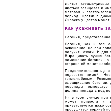
Листья ассиметричные
листьев глянцевая и им
матовая и светло-зеле
период. Цветки в диам
Окраска у цветов может 
Как ухаживать з
Бегония, представленная
Бегония, как и все о
освещение, но при поп
получить ожоги. И для 
Выращивать лучше бег
помещении бегонии на 
стороне ей может наобо
Продолжительность дня 
подсветке зимой. Не
теплолюбивым. Рекоме
выращивание бегонии, 
перепады температур 
должна попадать под по
Ни в коем случае при п
может привести к з
приветствуется даже со
просушиться верхней по