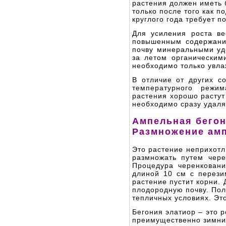
растения должен иметь 
только после того как п
круглого года требует п
Для усиления роста в
повышенным содержание
почву минеральными уд
за летом органическим
необходимо только увла
В отличие от других с
температурного режим
растения хорошо растут
необходимо сразу удаля
Ампельная бегон
Размножение ам
Это растение неприхотл
размножать путем чере
Процедура черенковани
длиной 10 см с перези
растение пустит корни.
плодородную почву. Пол
тепличных условиях. Эт
Бегония элатиор – это 
преимущественно зимний