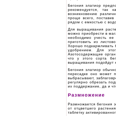
Бегония элатиор предпо
рекомендуется, так к
возникновению различн
проще всего, поставив
рядом с емкостью с вод
Для выращивания расте
можно приобрести в маг
необходимо учесть ее 
приготовить из листов
Хорошо подкармливать 
удобрением. Для это
Азотосодержащие орган
что у этого сорта бе
выращивания подойдут н
Бегония элатиор обычно
пересадке оно может п
выбрасывают, заблаговр
регулярно обрезать под
их поддержание, да и ч
Размножение
Размножается бегония 
от отцветшего растения
таблетку активированног