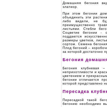
Домашняя бегония вид
элатиор.
При этом бегонии дом
объединить эти растен
либо видели, не бу
преимущественно трав
листьями. Стебли бег
Соцветие бегонии - 
поддаются искусственн
размеры цветков, листь
сортом. Семена бегони
Плод бегоний – коробоч
за которой достаточно 
Бегония домашн
Бегония клубневая –
неприхотливости и крас
цветением и прекрасным
бегонии отличается пр
которой представлено ни
Пересадка клубн
Пересадкой такой бег
бегонию необходимо вы