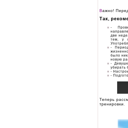
В
ажно! Перед
Так, реком
- Пров
направле
две неде
тем, у 
Употреб
- Перио
жизненно
было ник
новую ра
- Девуш
убирать 
- Настро
- Подгот
Теперь расс
тренировки.