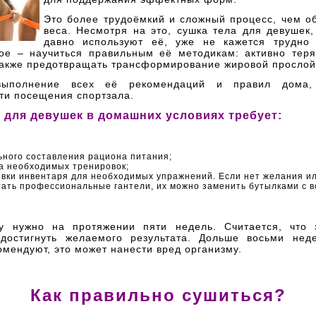
Это более трудоёмкий и сложный процесс, чем о
веса. Несмотря на это, сушка тела для девушек,
давно используют её, уже не кажется трудно
ое – научиться правильным её методикам: активно теря
 также предотвращать трансформирование жировой просло
ыполнение всех её рекомендаций и правил дома,
ти посещения спортзала.
 для девушек в домашних условиях требует:
ного составления рациона питания;
а необходимых тренировок;
овки инвентаря для необходимых упражнений. Если нет желания и
ать профессиональные гантели, их можно заменить бутылками с в
у нужно на протяжении пяти недель. Считается, что
достигнуть желаемого результата. Дольше восьми нед
омендуют, это может нанести вред организму.
Как правильно сушиться?