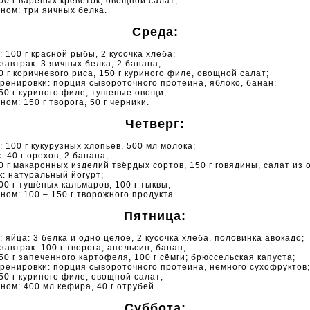
100 г варёных креветок, овощной салат;
сном: три яичных белка.
Среда:
: 100 г красной рыбы, 2 кусочка хлеба;
 завтрак: 3 яичных белка, 2 банана;
50 г коричневого риса, 150 г куриного филе, овощной салат;
тренировки: порция сывороточного протеина, яблоко, банан;
150 г куриного филе, тушеные овощи;
ном: 150 г творога, 50 г черники.
Четверг:
: 100 г кукурузных хлопьев, 500 мл молока;
: 40 г орехов, 2 банана;
50 г макаронных изделий твёрдых сортов, 150 г говядины, салат из 
к: натуральный йогурт;
100 г тушёных кальмаров, 100 г тыквы;
сном: 100 – 150 г творожного продукта.
Пятница:
: яйца: 3 белка и одно целое, 2 кусочка хлеба, половинка авокадо;
завтрак: 100 г творога, апельсин, банан;
150 г запеченного картофеля, 100 г сёмги; брюссельская капуста;
тренировки: порция сывороточного протеина, немного сухофруктов;
150 г куриного филе, овощной салат;
сном: 400 мл кефира, 40 г отрубей.
Суббота: