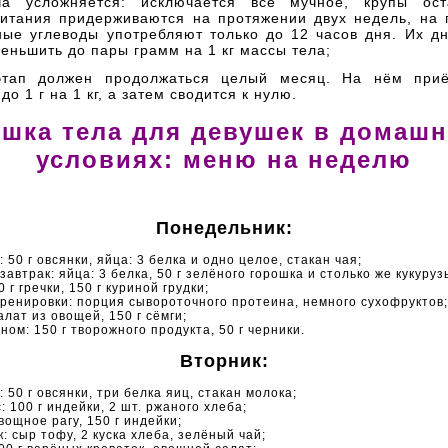
ча усложняется: исключается всё мучное, крупы ост
итания придерживаются на протяжении двух недель, на 
ные углеводы употребляют только до 12 часов дня. Их д
еньшить до пары грамм на 1 кг массы тела;
этап должен продолжаться целый месяц. На нём приё
о 1 г на 1 кг, а затем сводится к нулю.
шка тела для девушек в домаш
условиях: меню на неделю
Понедельник:
: 50 г овсянки, яйца: 3 белка и одно целое, стакан чая;
завтрак: яйца: 3 белка, 50 г зелёного горошка и столько же кукуруз
0 г гречки, 150 г куриной грудки;
тренировки: порция сывороточного протеина, немного сухофруктов;
алат из овощей, 150 г сёмги;
ном: 150 г творожного продукта, 50 г черники.
Вторник:
: 50 г овсянки, три белка яиц, стакан молока;
: 100 г индейки, 2 шт. ржаного хлеба;
вощное рагу, 150 г индейки;
к: сыр тофу, 2 куска хлеба, зелёный чай;