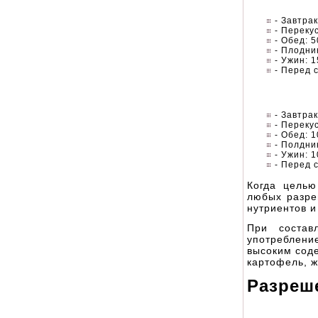
- Завтрак
- Переку
- Обед: 5
- Плодни
- Ужин: 
- Перед 
- Завтрак
- Перекус
- Обед: 
- Полдни
- Ужин: 
- Перед с
Когда целью
любых разре
нутриентов и
При состав
употреблени
высоким соде
картофель, ж
Разреш