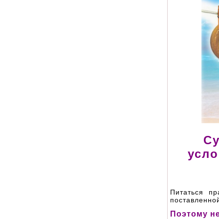
Су
усло
Питаться пр
поставленной
Поэтому н