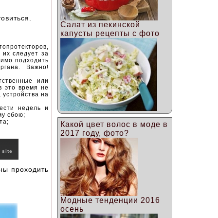
товиться.
Салат из пекинской
капусты рецепты с фото
протекторов,
 их следует за
димо подходить
ргана. Важно!
тственные или
в это время не
, устройства на
ести недель и
му сбою;
та;
Какой цвет волос в моде в
2017 году, фото?
 site
ны проходить
Модные тенденции 2016
осень