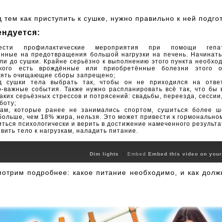
 тем как приступить к сушке, нужно правильно к ней подго
ендуется:
ести профилактические мероприятия при помощи гепато
нные на предотвращения большой нагрузки на печень. Начинать
ли до сушки. Крайне серьёзно к выполнению этого пункта необхо
кого есть врождённые или приобретённые болезни этого о
лять очищающие сборы запрещено;
д сушки тела выбрать так, чтобы он не приходился на отве
-важные события. Также нужно распланировать всё так, что бы 
аких серьёзных стрессов и потрясений: свадьбы, переезда, сессии
боту;
кам, которые ранее не занимались спортом, сушиться более ш
больше, чем 18% жира, нельзя. Это может привести к гормонально
иться психологически и верить в достижение намеченного результа
овить тело к нагрузкам, наладить питание.
Dim lights
Embed
Embed this video on your
мотрим подробнее: какое питание необходимо, и как долж