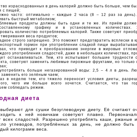
тво израсходованных в день калорий должно быть больше, чем бы
я с пищей;
ужно часто: оптимально – каждые 2 часа (8 – 12 раз за день)
вать быстрый метаболизм;
ебляемые продукты должны быть одни и те же. Их приём долже
составленному графику и в установленных количествах. 
ровать количество потребляемых калорий. Также советуют приоб
отмеривания веса продуктов;
ладкое строго запрещено. Это поможет предотвратить всплески в к
анспортный гормон при употреблении сладкой пищи вырабатывае
вах, что приводит к преобразованию энергии в жировые отлож
ждого употребления сладостей, даже в небольших количествах, пр
дет останавливаться. Тем, кто испытывает большие трудности 
нкта, советуют заменить любимые пирожные фруктами, но только
вах;
употреблять больше негазированной воды: 2,5 – 4 л в день. Л
 заменить его зелёным чаем;
аз в неделю тем, кто тяжело переносит условия диеты, разре
того, чего им больше всего хочется. Считается, что так го
шем соблюдать режим.
одная диета
 выбирают для сушки безуглеводную диету. Её считают оч
ходить к ней новичкам советуют плавно. Первоначал
от всех сладостей. Разрешено употреблять каши, ржаные 
сло углеводов, потреблённых за день, не должно быть
дый килограмм веса.