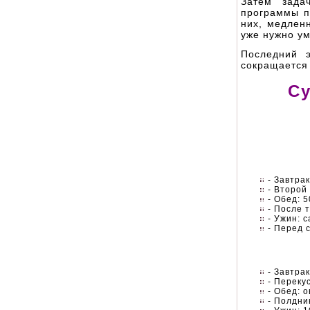
Затем зада
программы п
них, медлен
уже нужно ум
Последний 
сокращается д
Су
- Завтрак
- Второй 
- Обед: 5
- После 
- Ужин: с
- Перед с
- Завтрак
- Перекус
- Обед: о
- Полдни