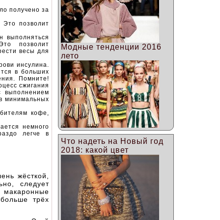
ло получено за
. Это позволит
н выполняться
Это позволит
Модные тенденции 2016
рести весы для
лето
рови инсулина.
тся в больших
ения. Помните!
оцесс сжигания
с выполнением
 в минимальных
юбителям кофе,
шается немного
раздо легче в
Что надеть на Новый год
2018: какой цвет
ень жёсткой,
ьно, следует
и макаронные
 больше трёх