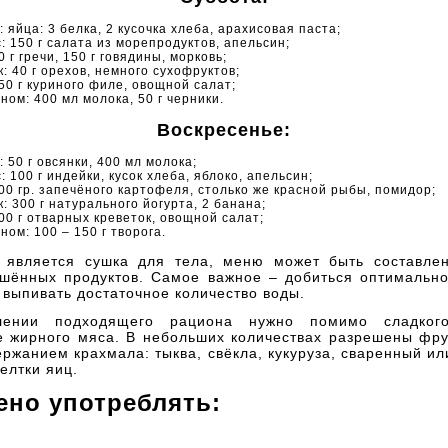
: яйца: 3 белка, 2 кусочка хлеба, арахисовая паста;
с: 150 г салата из морепродуктов, апельсин;
0 г гречи, 150 г говядины, морковь;
к: 40 г орехов, немного сухофруктов;
150 г куриного филе, овощной салат;
сном: 400 мл молока, 50 г черники.
Воскресенье:
: 50 г овсянки, 400 мл молока;
: 100 г индейки, кусок хлеба, яблоко, апельсин;
100 гр. запечёного картофеля, столько же красной рыбы, помидор;
к: 300 г натурального йогурта, 2 банана;
100 г отварных креветок, овощной салат;
ном: 100 – 150 г творога.
 является сушка для тела, меню может быть составле
шённых продуктов. Самое важное – добиться оптимально
 выпивать достаточное количество воды.
лении подходящего рациона нужно помимо сладкого
е жирного мяса. В небольших количествах разрешены фру
ржанием крахмала: тыква, свёкла, кукуруза, сваренный и
елтки яиц.
ено употреблять: