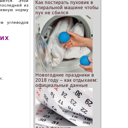
аются. Этой
Как постирать пуховик в
последней из
стиральной машине чтобы
невную норму
пух не сбился
м углеводов
них
Новогодние праздники в
ы;
2018 году – как отдыхаем:
официальные данные