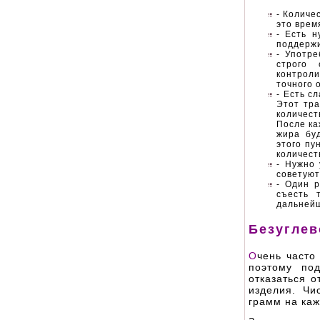
-
Количес
это врем
- Есть н
поддержи
- Употр
строго 
контроли
точного 
- Есть с
Этот тр
количест
После ка
жира бу
этого пу
количест
- Нужно 
советуют
- Один р
съесть 
дальней
Безуглев
О
чень часто
поэтому под
отказаться 
изделия. Чи
грамм на каж