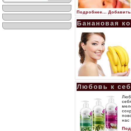
Подробнее...
Добавить
Банановая к
Любовь к се
Люб
себ
мел
сох
пов
нас
Под