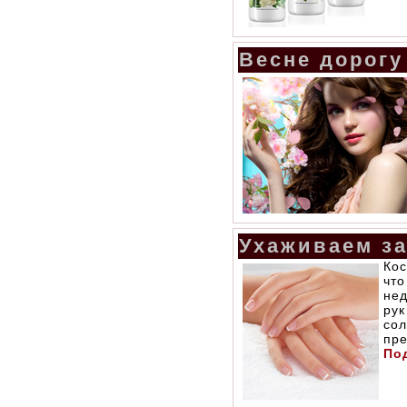
Весне дорогу
Ухаживаем за
Кос
что
не
ру
сол
пре
Под