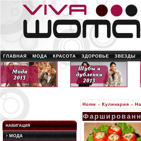
ГЛАВНАЯ
МОДА
КРАСОТА
ЗДОРОВЬЕ
ЗВЕЗДЫ
Home
Кулинария
На
Фарширован
НАВИГАЦИЯ
МОДА