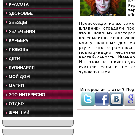
КА
КРАСОТА
Кэ
пе
ЗДОРОВЬЕ
«бе
ЗВЕЗДЫ
Происхождение же самой
шляпники страдали про
УВЛЕЧЕНИЯ
что в шляпных мастерск
повсеместно использов
КАРЬЕРА
смену шляпных дел ма
ртути, что отражалос
ЛЮБОВЬ
галлюцинации, несвязн
нестабильность. Именн
ДЕТИ
И в этом нет ничего уд
считали если и не с
КУЛИНАРИЯ
чудаковатыми.
МОЙ ДОМ
МАГИЯ
Интересная статья? Под
ЭТО ИНТЕРЕСНО
ОТДЫХ
ФЕН ШУЙ