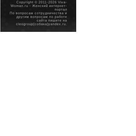
Copyright © 2011-
2026 Viva-
Woman.ru - Женский интернет-
портал
По вопросам сотрудничества и
другим вопросам по работе
сайта пишите на
cleogroup[собака]yandex.ru.