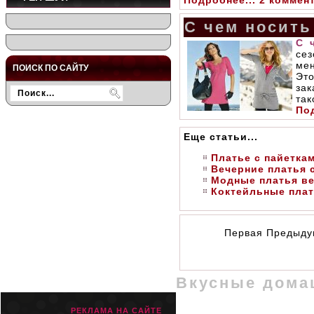
Подробнее...
2 коммен
С чем носить
С 
се
мен
ПОИСК ПО САЙТУ
Эт
зак
так
Под
Еще статьи...
Платье с пайетка
Вечерние платья 
Модные платья ве
Коктейльные плат
Первая Предыд
Вкусные дома
РЕКЛАМА НА САЙТЕ