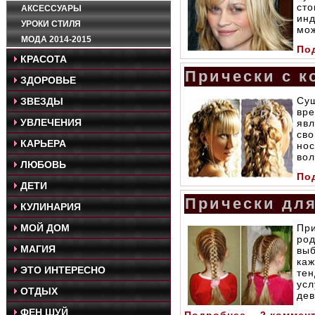
ст
АКСЕССУАРЫ
ин
УРОКИ СТИЛЯ
мож
МОДА 2014-2015
Под
КРАСОТА
Прически с к
ЗДОРОВЬЕ
Су
ЗВЕЗДЫ
вр
УВЛЕЧЕНИЯ
явл
сво
КАРЬЕРА
но
вол
ЛЮБОВЬ
Под
ДЕТИ
Прически для
КУЛИНАРИЯ
МОЙ ДОМ
Пр
род
МАГИЯ
вы
каж
ЭТО ИНТЕРЕСНО
те
ус
ОТДЫХ
дев
ФЕН ШУЙ